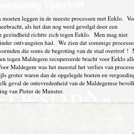
n moeten leggen in de meeste processen met Eeklo. Vo
meebracht, als het dan nog werd gevolgd door een
un gezindheid richtte zich tegen Eeklo. Men mag niet
inder ontvangsten had. We zien dat sommige processe
 vormden die soms de begroting van de stad overtrof !
osten tegen Maldegem recupereerde bracht voor Eeklo al
Voor Maldegem was het meestal het verlies van process
jls groter waren dan de opgelegde boeten en vergoedin
n elk geval de ontevredenheid van de Maldegemse bevol
ng van Pieter de Munster.