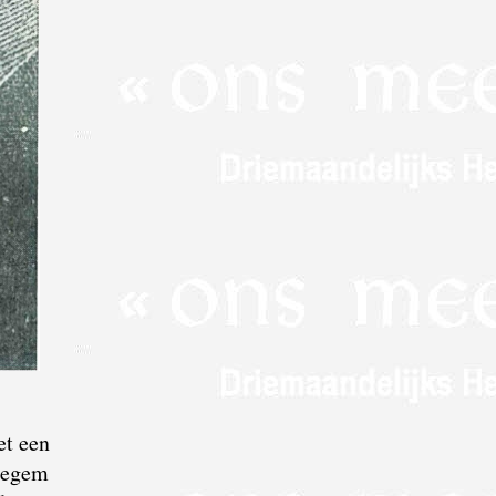
et een
ldegem