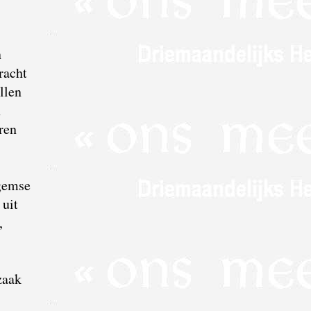
n
racht
llen
n
ren
gemse
 uit
,
zaak