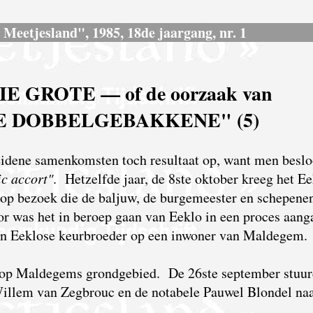
s Meetjesland", 1985, 18de jaargang, nr. 1
 GROTE — of de oorzaak van
E DOBBELGEBAKKENE" (5)
eidene samenkomsten toch resultaat op, want men beslo
c accort"
. Hetzelfde jaar, de 8ste oktober kreeg het E
 op bezoek die de baljuw, de burgemeester en schepene
r was het in beroep gaan van Eeklo in een proces aan
en Eeklose keurbroeder op een inwoner van Maldegem.
ts op Maldegems grondgebied. De 26ste september stuur
Willem van Zegbrouc en de notabele Pauwel Blondel naa