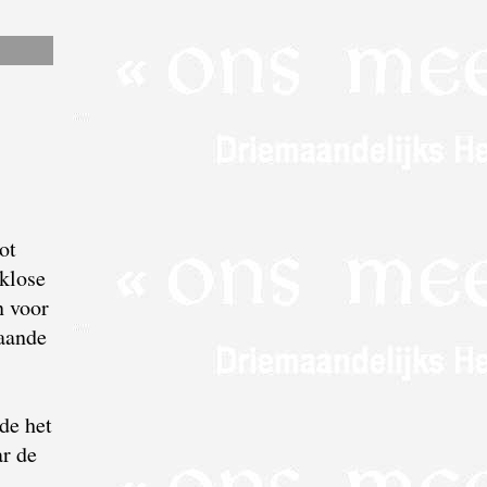
ot
eklose
n voor
gaande
de het
r de