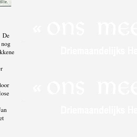
. De
e nog
okkene
er
door
lose
Jan
et