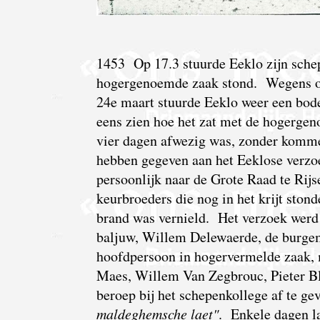
1453 Op 17.3 stuurde Eeklo zijn schep
hogergenoemde zaak stond. Wegens ove
24e maart stuurde Eeklo weer een bode
eens zien hoe het zat met de hogerge
vier dagen afwezig was,
zonder kommen
hebben gegeven aan het Eeklose verzoe
persoonlijk naar de Grote Raad te Rijs
keurbroeders die nog in het krijt ston
brand was vernield. Het verzoek werd 
baljuw, Willem Delewaerde, de burgem
hoofdpersoon in hogervermelde zaak, 
Maes, Willem Van Zegbrouc, Pieter B
beroep bij het schepenkollege af te g
maldeghemsche laet"
. Enkele dagen la