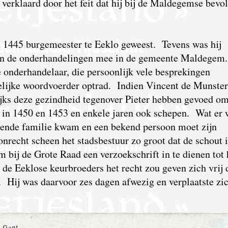
verklaard door het feit dat hij bij de Maldegemse bevo
n 1445 burgemeester te Eeklo geweest. Tevens was hij
ren de onderhandelingen mee in de gemeente Maldegem
 onderhandelaar, die persoonlijk vele besprekingen
elijke woordvoerder optrad. Indien Vincent de Munster
ijks deze gezindheid tegenover Pieter hebben gevoed o
in 1450 en 1453 en enkele jaren ook schepen. Wat er 
ekende familie kwam en een bekend persoon moet zijn
nrecht scheen het stadsbestuur zo groot dat de schout 
m bij de Grote Raad een verzoekschrift in te dienen tot 
n de Eeklose keurbroeders het recht zou geven zich vrij 
 Hij was daarvoor zes dagen afwezig en verplaatste zic