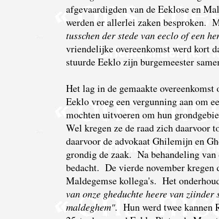
afgevaardigden van de Eeklose en Ma
werden er allerlei zaken besproken. M
tusschen der stede van eeclo of een h
vriendelijke overeenkomst werd kort d
stuurde Eeklo zijn burgemeester sam
Het lag in de gemaakte overeenkomst 
Eeklo vroeg een vergunning aan om een
mochten uitvoeren om hun grondgebie
Wel kregen ze de raad zich daarvoor t
daarvoor de advokaat Ghilemijn en Gh
grondig de zaak. Na behandeling van
bedacht. De vierde november kregen 
Maldegemse kollega's. Het onderhoud
van onze gheduchte heere van ziinder 
maldeghem"
. Hun werd twee kannen R