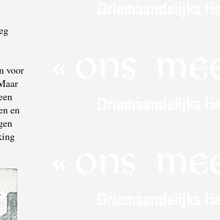
eg
n voor
 Maar
leen
en en
gen
king