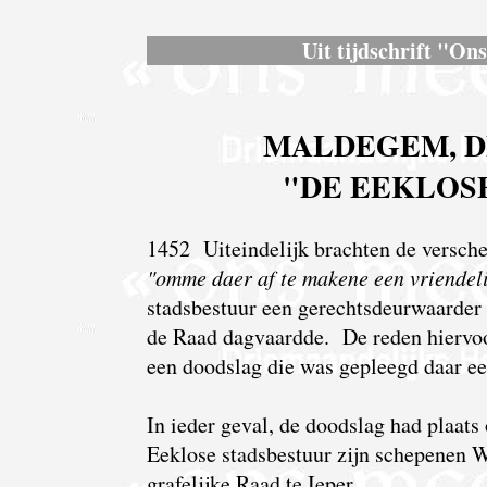
Uit tijdschrift "On
MALDEGEM, DIE
"DE EEKLOS
1452 Uiteindelijk brachten de versch
"omme daer af te makene een vriendeli
stadsbestuur een gerechtsdeurwaarder
de Raad dagvaardde. De reden hiervoo
een doodslag die was gepleegd daar e
In ieder geval, de doodslag had plaa
Eeklose stadsbestuur zijn schepenen 
grafelijke Raad te Ieper.