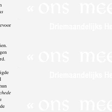
n
as
arvoor
zien.
ngen
erd.
tigde
l
 hun
ichede
n
 de