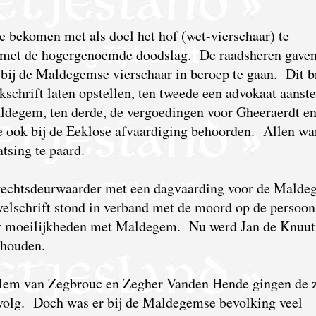
te bekomen met als doel het hof (wet-vierschaar) te
d met de hogergenoemde doodslag. De raadsheren gave
r bij de Maldegemse vierschaar in beroep te gaan. Dit b
kschrift laten opstellen, ten tweede een advokaat aanste
aldegem, ten derde, de vergoedingen voor Gheeraerdt e
ie ook bij de Eeklose afvaardiging behoorden. Allen wa
tsing te paard.
rechtsdeurwaarder met een dagvaarding voor de Malde
elschrift stond in verband met de moord op de persoon
 moeilijkheden met Maldegem. Nu werd Jan de Knuut
ehouden.
lem van Zegbrouc en Zegher Vanden Hende gingen de 
volg. Doch was er bij de Maldegemse bevolking veel