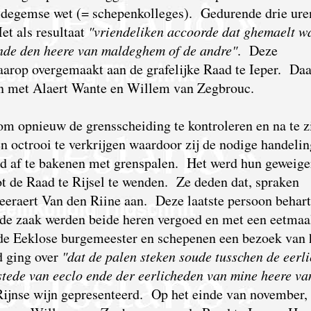
ldegemse wet (= schepenkolleges). Gedurende drie ure
et als resultaat
"vriendeliken accoorde dat ghemaelt w
ende den heere van maldeghem of de andre"
. Deze
aarop overgemaakt aan de grafelijke Raad te Ieper. Da
en met Alaert Wante en Willem van Zegbrouc.
om opnieuw de grensscheiding te kontroleren en na te 
 octrooi te verkrijgen waardoor zij de nodige handeli
d af te bakenen met grenspalen. Het werd hun geweig
ot de Raad te Rijsel te wenden. Ze deden dat, spraken
eeraert Van den Riine aan. Deze laatste persoon behar
 de zaak werden beide heren
vergoed en met een eetmaa
de Eeklose burgemeester en schepenen een bezoek van
 ging over
"dat de palen steken soude tusschen de eerl
stede van eeclo ende der eerlicheden van mine heere va
ijnse wijn gepresenteerd. Op het einde van november,