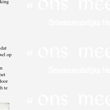
lking
.
mdat
wel op
in
het
door
h te