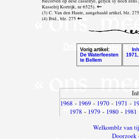
biecorven op dese casselrye, gelyck sy noch eens
Kasselrij Kortrijk, nr 6525).
(
3
) C. Van den Haute, aangehaald artikel, blz. 27
(
4
) Ibid., blz. 275
Vorig artikel:
In
De Waterfeesten
1971,
te Bellem
In
1968
-
1969
-
1970
-
1971
-
1
1978
-
1979
-
1980
-
1981
Welkomblz van tij
Doorzoek 