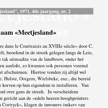
jesland", 1971, 4de jaargang, nr. 2
naam «Meetjesland»
ure dans le Courtraisis au XVIIIe siècle» door C.
eelt, beoefend in de streek gelegen langs de Leie,
e tak uitmaakte van de landbouw, onder het
zen aanlokt, zo kwamen ook personen vreemd
st afschuimen. Hiertoe vonden zij altijd wel
, Hulste, Ooigem, Wielsbeke, enz., die bereid
 korven op hun eigendom te installeren. Van
nd over gans de streek. In verscheidene
en gericht aan de «edele heeren hooghpointers
n Cortryck», klagen de inwoners-imkers van