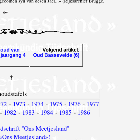
 gecomen syn van desen Jaer...» (Rijksarchief Brugge,
5.
houd van
Volgend artikel:
 jaargang 4
Oud Bassevelde (6)
houdstafels
972
-
1973
-
1974
-
1975
-
1976
-
1977
-
1982
-
1983
-
1984
-
1985
-
1986
dschrift "Ons Meetjesland"
«Ons Meetjesland»!