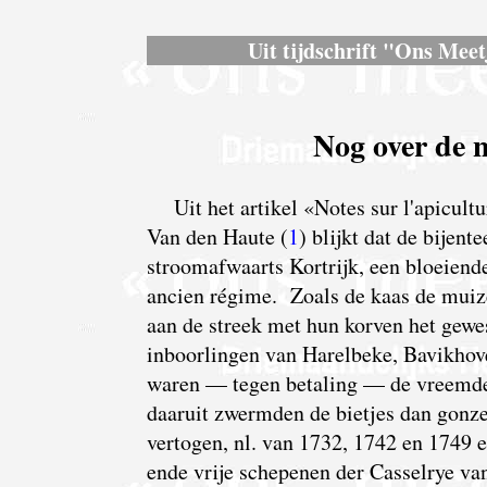
Uit tijdschrift "Ons Meet
Nog over de 
Uit het artikel «Notes sur l'apicult
Van den Haute (
1
) blijkt dat de bijent
stroomafwaarts Kortrijk, een bloeiend
ancien régime. Zoals de kaas de mui
aan de streek met hun korven het gewe
inboorlingen van Harelbeke, Bavikhove
waren — tegen betaling — de vreemde
daaruit zwermden de bietjes dan gonze
vertogen, nl. van 1732, 1742 en 1749 
ende vrije schepenen der Casselrye va