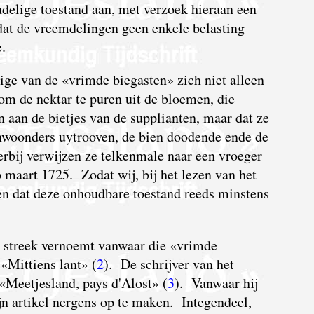
delige toestand aan, met verzoek hieraan een
mdat de vreemdelingen geen enkele belasting
.
ge van de «vrimde biegasten» zich niet alleen
om de nektar te puren uit de bloemen, die
 aan de bietjes van de supplianten, maar dat ze
inwoonders uytrooven, de bien doodende ende de
ij verwijzen ze telkenmale naar een vroeger
 maart 1725. Zodat wij, bij het lezen van het
en dat deze onhoudbare toestand reeds minstens
de streek vernoemt vanwaar die «vrimde
 «Mittiens lant» (
2
). De schrijver van het
 «Meetjesland, pays d'Alost» (
3
). Vanwaar hij
zijn artikel nergens op te maken. Integendeel,