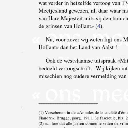
wat verder in hetzelfde vertoog van 17
Meetjesland gewezen, nl. daar waar me
van Hare Majesteit mits sij den honich
de grinsen van Hollant» (
4
).
Nu, voor zover wij weten ligt ons M
Hollant» dan het Land van Aalst !
Ook de westvlaamse uitspraak «Mittj
bedoeld vertoogschrift. Wij kijken int
misschien nog oudere vermelding van
__________________________
(
1
) Verschenen in de «Annales de la société d'émula
Flandre», Brugge, jaarg. 1911, 3e fascicule, blz.
(
2
) «... hoe dat alle jaeren comen te setten de vr