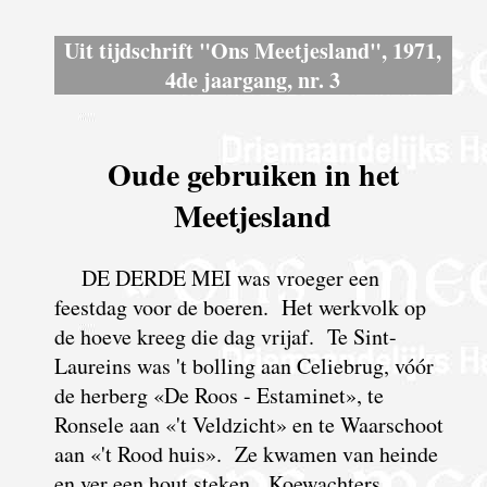
Uit tijdschrift "Ons Meetjesland", 1971,
4de jaargang, nr. 3
Oude gebruiken in het
Meetjesland
DE DERDE MEI was vroeger een
feestdag voor de boeren. Het werkvolk op
de hoeve kreeg die dag vrijaf. Te Sint-
Laureins was 't bolling aan Celiebrug, vóór
de herberg «De Roos - Estaminet», te
Ronsele aan «'t Veldzicht» en te Waarschoot
aan «'t Rood huis». Ze kwamen van heinde
en ver een hout steken. Koewachters,