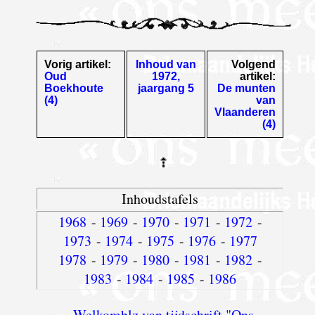
Vorig artikel:
Inhoud van
Volgend
Oud
1972,
artikel:
Boekhoute
jaargang 5
De munten
(4)
van
Vlaanderen
(4)
Inhoudstafels
1968
-
1969
-
1970
-
1971
-
1972
-
1973
-
1974
-
1975
-
1976
-
1977
1978
-
1979
-
1980
-
1981
-
1982
-
1983
-
1984
-
1985
-
1986
Welkomblz van tijdschrift "Ons