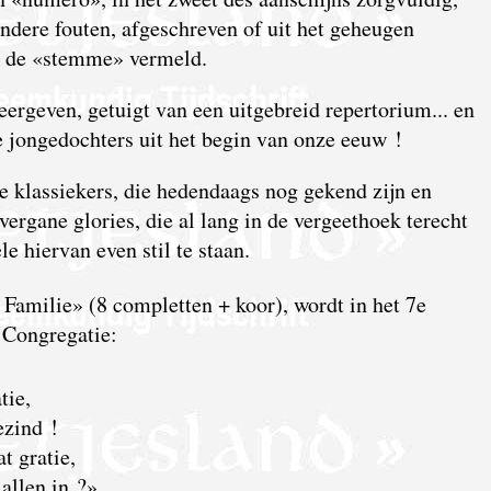
ndere fouten, afgeschreven of uit het geheugen
k de «stemme» vermeld.
ergeven, getuigt van een uitgebreid repertorium... en
e jongedochters uit het begin van onze eeuw !
e klassiekers, die hedendaags nog gekend zijn en
rgane glories, die al lang in de vergeethoek terecht
 hiervan even stil te staan.
 Familie» (8 completten + koor), wordt in het 7e
 Congregatie:
tie,
ezind !
t gratie,
 allen in ?»