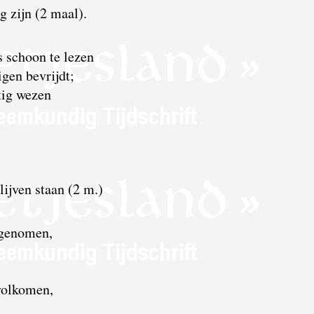
g zijn (2 maal).
s schoon te lezen
gen bevrijdt;
tig wezen
lijven staan (2 m.)
s genomen,
volkomen,