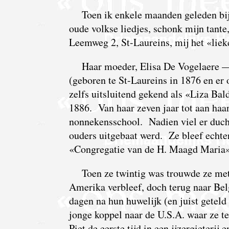
Toen ik enkele maanden geleden bij
oude volkse liedjes, schonk mijn tan
Leemweg 2, St-Laureins, mij het «lie
Haar moeder, Elisa De Vogelaere —
(geboren te St-Laureins in 1876 en er 
zelfs uitsluitend gekend als «Liza Ba
1886. Van haar zeven jaar tot aan haar
nonnekensschool. Nadien viel er ducht
ouders uitgebaat werd. Ze bleef echte
«Congregatie van de H. Maagd Maria»
Toen ze twintig was trouwde ze met 
Amerika verbleef, doch terug naar Be
dagen na hun huwelijk (en juist geteld
jonge koppel naar de U.S.A. waar ze t
Piet de eerste tijd in een ijzergieterij 