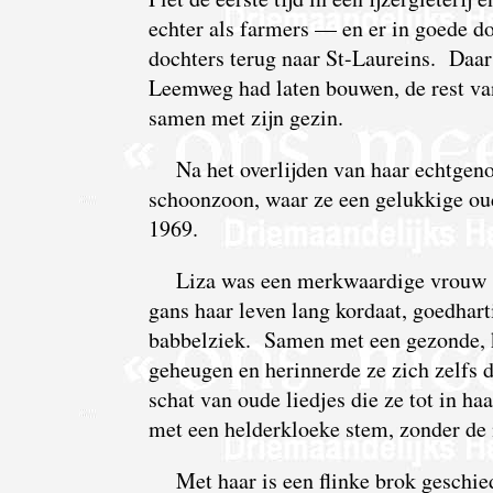
echter als farmers — en er in goede d
dochters terug naar St-Laureins. Daar h
Leemweg had laten bouwen, de rest van
samen met zijn gezin.
Na het overlijden van haar echtgen
schoonzoon, waar ze een gelukkige ou
1969.
Liza was een merkwaardige vrouw !
gans haar leven lang kordaat, goedha
babbelziek. Samen met een gezonde, k
geheugen en herinnerde ze zich zelfs de
schat van oude liedjes die ze tot in ha
met een helderkloeke stem, zonder de 
Met haar is een flinke brok geschie