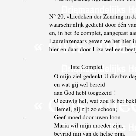
—
N° 20, «Liedeken der Zending in de
waarschijnlijk gedicht door één va
en, in het 3e complet, aangepast aa
Laureinzenaars geven we het hier in
hier en daar door Liza wel een bee
1ste Complet
O mijn ziel gedenkt U dierbre da
en wat gij wel bereid
aan God hebt toegezeid !
O eeuwig hel, wat zou ik het bek
Hemel, gij zijt zo schoon;
Geef moed door uwen loon
Maria wil mijn moeder zijn,
bevrijd mij van de helse pijn.