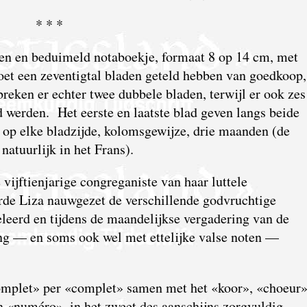
* * *
eten en beduimeld notaboekje, formaat 8 op 14 cm, met
t een zeventigtal bladen geteld hebben van goedkoop,
breken er echter twee dubbele bladen, terwijl er ook zes
rd werden. Het eerste en laatste blad geven langs beide
 op elke bladzijde, kolomsgewijze, drie maanden (de
natuurlijk in het Frans).
 vijftienjarige congreganiste van haar luttele
rde Liza nauwgezet de verschillende godvruchtige
leerd en tijdens de maandelijkse vergadering van de
ing — en soms ook wel met ettelijke valse noten —
omplet» per «complet» samen met het «koor», «choeur
en «numéro», in het zweet des aanschijns zorgvuldig,