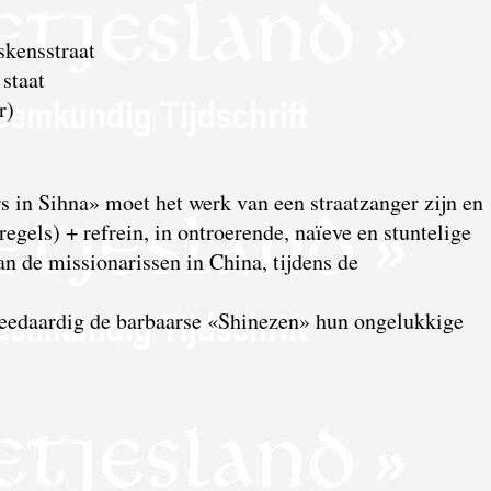
skensstraat
staat
r)
s in Sihna» moet het werk van een straatzanger zijn en
regels) + refrein, in ontroerende, naïeve en stuntelige
n de missionarissen in China, tijdens de
reedaardig de barbaarse «Shinezen» hun ongelukkige