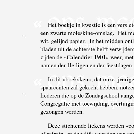
Het boekje in kwestie is een versl
een zwarte moleskine-omslag. Het moe
wit, gelijnd papier. In het midden ont
bladen uit de achterste helft verwijde
zijden de «Calendrier 1901» weer, met
namen der Heiligen en der feestdagen, 
In dit «boeksken», dat onze ijverige
spaarcenten zal gekocht hebben, notee
liederen die op de Zondagschool aange
Congregatie met toewijding, overtuig
gezongen werden.
Deze stichtende liekens werden «c
of refrein, en degelijk voorzien van e