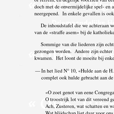
doch met de onvermijdelijke spel- en a
neergepend. In enkele gevallen is oo
De inhoudstafel die we achteraan we
van de «straffe asem» bij de katholiek
Sommige van die liederen zijn echt
gezongen worden. Andere zijn echter ve
kwamen. Het loont de moeite bij enkele
—
In het lied N° 10, «Hulde aan de H.
complet ook hulde gebracht aan de
«O zoet genot van eene Congrega
O troostrijk lot van dit vereend g
Ach, Zusteren, wat schatten en wa
Wat blijdschap ligt daar voor ons