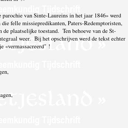
 parochie van Sinte-Laureins in het jaar 1846» werd
n die felle missiepredikanten, Paters-Redemptoristen,
n de plaatselijke toestand. Ten behoeve van de St-
tegraal weer. Bij het opschrijven werd de tekst echter
tje «vermassacreerd" !
gen,
lagen,