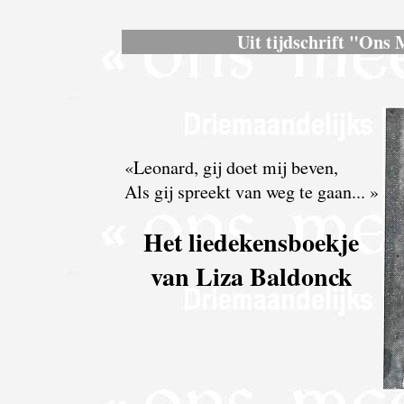
Uit tijdschrift "Ons 
«Leonard, gij doet mij beven,
Als gij spreekt van weg te gaan... »
Het liedekensboekje
van Liza Baldonck