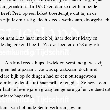
oen geraakten. In 1920 keerden ze met hun beide
eeft Piet, op een koket boerderijtje dat hij in de
 zijn leven rustig, doch steeds werkzaam, doorgebracht
oot nam Liza haar intrek bij haar dochter Mary en
de dag gekend heeft. Ze overleed er op 28 augustus
 Als kind reeds hups, kwiek en verstandig, was zij
rtig en behulpzaam. Ze was spraakzaam doch niet
lare kijk op de dingen had ze een buitengewoon
 minste details uit haar prilste jeugd... Ze bezat een
ar laatste levensjaren graag ten gehore gaf en ze deed di
minste hapering.
denis van het oude Sente verloren gegaan...