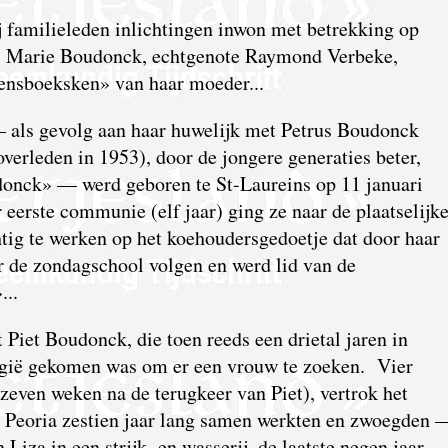
 familieleden inlichtingen inwon met betrekking op
te, Marie Boudonck, echtgenote Raymond Verbeke,
kensboeksken» van haar moeder...
 als gevolg aan haar huwelijk met Petrus Boudonck
overleden in 1953), door de jongere generaties beter,
ldonck» — werd geboren te St-Laureins op 11 januari
 eerste communie (elf jaar) ging ze naar de plaatselijk
ig te werken op het koehoudersgedoetje dat door haar
r de zondagschool volgen en werd lid van de
...
Piet Boudonck, die toen reeds een drietal jaren in
lgië gekomen was om er een vrouw te zoeken. Vier
 zeven weken na de terugkeer van Piet), vertrok het
e Peoria zestien jaar lang samen werkten en zwoegden 
en Liza in een strijk- en wasserij, de laatste negen jaar