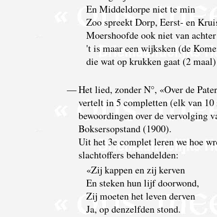
En Middeldorpe niet te min
Zoo spreekt Dorp, Eerst- en Krui
Moershoofde ook niet van achter 
't is maar een wijksken (de Kome
die wat op krukken gaat (2 maal)
—
Het lied, zonder N°, «Over de Pater
vertelt in 5 completten (elk van 10 
bewoordingen over de vervolging va
Boksersopstand (1900).
Uit het 3e complet leren we hoe w
slachtoffers behandelden:
«Zij kappen en zij kerven
En steken hun lijf doorwond,
Zij moeten het leven derven
Ja, op denzelfden stond.