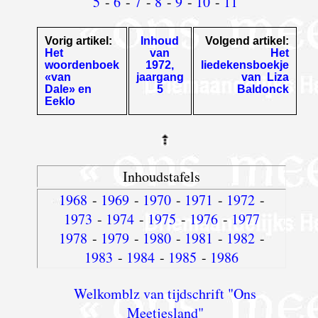
5
-
6
-
7
-
8
-
9
-
10
-
11
Vorig artikel:
Inhoud
Volgend artikel:
Het
van
Het
woordenboek
1972,
liedekensboekje
«van
jaargang
van Liza
Dale» en
5
Baldonck
Eeklo
Inhoudstafels
1968
-
1969
-
1970
-
1971
-
1972
-
1973
-
1974
-
1975
-
1976
-
1977
1978
-
1979
-
1980
-
1981
-
1982
-
1983
-
1984
-
1985
-
1986
Welkomblz van tijdschrift "Ons
Meetjesland"