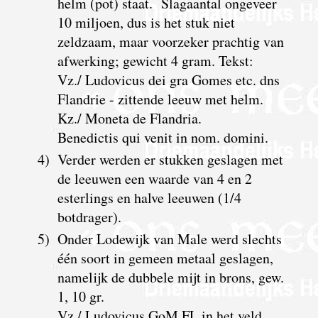
helm (pot) staat. Slagaantal ongeveer
10 miljoen, dus is het stuk niet
zeldzaam, maar voorzeker prachtig van
afwerking; gewicht 4 gram. Tekst:
Vz./ Ludovicus dei gra Gomes etc. dns
Flandrie - zittende leeuw met helm.
Kz./ Moneta de Flandria.
Benedictis qui venit in nom. domini.
4)
Verder werden er stukken geslagen met
de leeuwen een waarde van 4 en 2
esterlings en halve leeuwen (1/4
botdrager).
5)
Onder Lodewijk van Male werd slechts
één soort in gemeen metaal geslagen,
namelijk de dubbele mijt in brons, gew.
1, 10 gr.
Vz./ Ludovicus GoM FL in het veld.