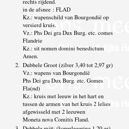
rechts rijdend.
in de afsnee : FLAD
Kz.: wapenschild van Bourgondië op
versierd kruis.
Vz.: Phs Dei gra Dux Burg. etc. comes
Flandrie
Kz.: sit nomen domini benedictum
Amen.
2.
Dubbele Groot (zilver 3,40 tot 2,97 gr)
Vz.: wapens van Bourgondië
Phs Dei gra Dux Burg. etc. Gomes
Fla(nd)
Kz.: kruis met leeuw in het hart en
tussen de armen van het kruis 2 lelies
afgewisseld met 2 leeuwen
Moneta nova Comitis Fland.
3.
Dubbele mijt: (koperlegering 1,20 gr)