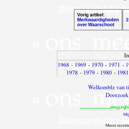
Vorig artikel:
Merkwaardigheden
1
over Waarschoot
I
1968
-
1969
-
1970
-
1971
-
1
1978
-
1979
-
1980
-
1981
Welkomblz van ti
Doorzoek
Mi
Meest recent