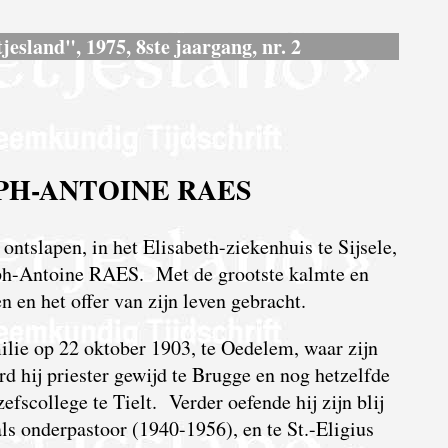
jesland", 1975, 8ste jaargang, nr. 2
EPH-ANTOINE RAES
 ontslapen, in het Elisabeth-ziekenhuis te Sijsele,
ph-Antoine RAES. Met de grootste kalmte en
en en het offer van zijn leven gebracht.
lie op 22 oktober 1903, te Oedelem, waar zijn
d hij priester gewijd te Brugge en nog hetzelfde
zefscollege te Tielt. Verder oefende hij zijn blij
ls onderpastoor (1940-1956), en te St.-Eligius