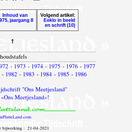
Inhoud van
Volgend artikel:
975, jaargang 8
Eeklo in beeld
en schrift (10)
nhoudstafels
972
-
1973
-
1974
-
1975
-
1976
-
1977
-
1982
-
1983
-
1984
-
1985
-
1986
jdschrift "Ons Meetjesland"
 «Ons Meetjesland»!
jnPlatteLand.com
e bijwerking : 21-04-2021