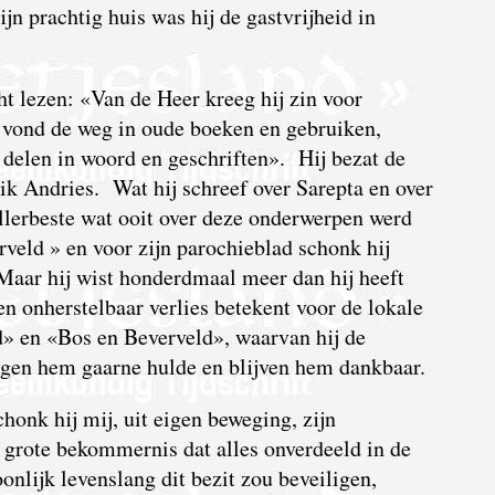
ijn prachtig huis was hij de gastvrijheid in
ht lezen: «Van de Heer kreeg hij zin voor
vond de weg in oude boeken en gebruiken,
e delen in woord en geschriften». Hij bezat de
ik Andries. Wat hij schreef over Sarepta en over
allerbeste wat ooit over deze onderwerpen werd
eld » en voor zijn parochieblad schonk hij
 Maar hij wist honderdmaal meer dan hij heeft
n onherstelbaar verlies betekent voor de lokale
» en «Bos en Beverveld», waarvan hij de
ngen hem gaarne hulde en blijven hem dankbaar.
onk hij mij, uit eigen beweging, zijn
 grote bekommernis dat alles onverdeeld in de
oonlijk levenslang dit bezit zou beveiligen,