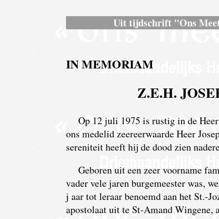
Uit tijdschrift "Ons Meet
IN MEMORIAM
Z.E.H. JOS
Op 12 juli 1975 is rustig in de Heer
ons medelid zeereerwaarde Heer Jose
sereniteit heeft hij de dood zien nader
Geboren uit een zeer voorname fami
vader vele jaren burgemeester was, wer
j aar tot leraar benoemd aan het St.-Jo
apostolaat uit te St-Amand Wingene, a