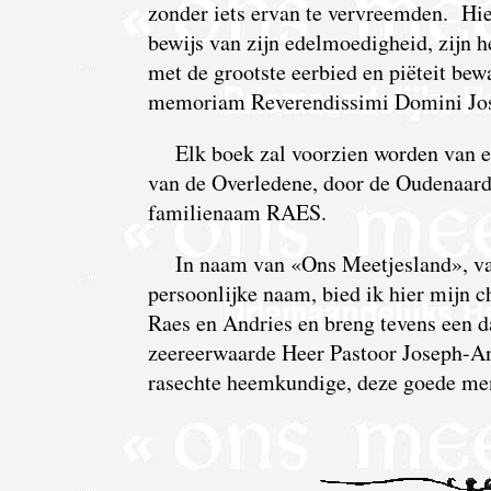
zonder iets ervan te vervreemden. Hie
bewijs van zijn edelmoedigheid, zijn h
met de grootste eerbied en piëteit bewa
memoriam Reverendissimi Domini Jos
Elk boek zal voorzien worden van e
van de Overledene, door de Oudenaard
familienaam RAES.
In naam van «Ons Meetjesland», va
persoonlijke naam, bied ik hier mijn c
Raes en Andries en breng tevens een 
zeereerwaarde Heer Pastoor Joseph-An
rasechte heemkundige, deze goede men