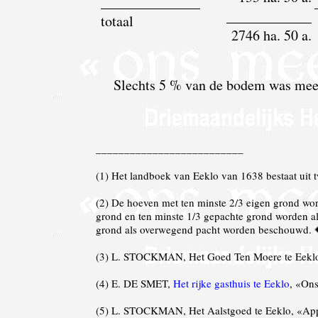
______________
____________
totaal
2746 ha. 50 a.
Slechts 5 % van de bodem was mee
__________________________
(
1
) Het landboek van Eeklo van 1638 bestaat uit t
(
2
) De hoeven met ten minste 2/3 eigen grond w
grond en ten minste 1/3 gepachte grond worden al
grond als overwegend pacht worden beschouwd.
(
3
) L. STOCKMAN, Het Goed Ten Moere te Eeklo, 
(
4
) E. DE SMET,
Het rijke gasthuis te Eeklo
, «Ons
(
5
) L. STOCKMAN, Het Aalstgoed te Eeklo, «Appel