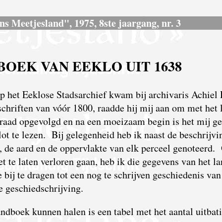
Ons Meetjesland", 1975, 8ste jaargang, nr. 3
OEK VAN EEKLO UIT 1638
op het Eeklose Stadsarchief kwam bij archivaris Achiel
chriften van vóór 1800, raadde hij mij aan om met het
 raad opgevolgd en na een moeizaam begin is het mij g
lot te lezen. Bij gelegenheid heb ik naast de beschrijvi
r, de aard en de oppervlakte van elk perceel genoteerd
t te laten verloren gaan, heb ik die gegevens van het l
 bij te dragen tot een nog te schrijven geschiedenis van
 geschiedschrijving.
andboek kunnen halen is een tabel met het aantal uitbat