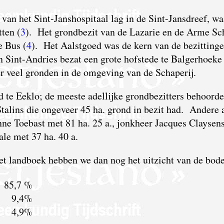
 van het Sint-Janshospitaal lag in de Sint-Jansdreef, wa
ten (
3
).
H
et grondbezit van de Lazarie en de Arme Sc
e Bus (
4
).
H
et Aalstgoed was de kern van de bezitting
n Sint-Andries bezat een grote hofstede te Balgerhoeke
r veel gronden in de omgeving van de Schaperij.
d te Eeklo; de meeste adellijke grondbezitters behoord
Stalins die ongeveer 45 ha. grond in bezit had. Andere 
ne Toebast met 81 ha. 25 a., jonkheer Jacques Claysen
le met 37 ha. 40 a.
 het landboek hebben we dan nog het uitzicht van de bod
85,7 %
9,4%
4,9%