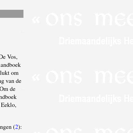
 De Vos,
 landboek
elukt om
ng van de
. Om de
andboek
 Eeklo,
ingen (
2
):