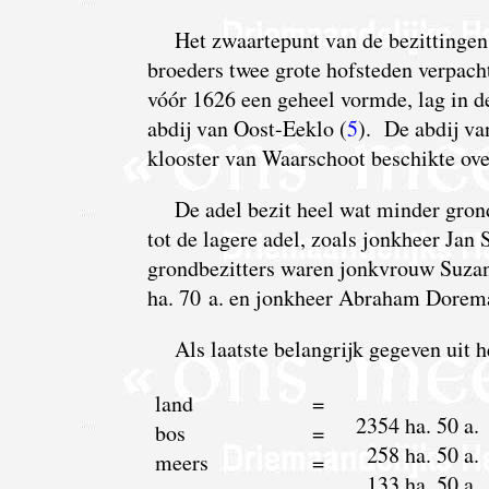
H
et zwaartepunt van de bezittingen
broeders twee grote hofsteden verpacht
vóór 1626 een geheel vormde, lag in d
abdij van Oost-Eeklo (
5
). De abdij va
klooster van Waarschoot beschikte ove
De adel bezit heel wat minder gron
tot de lagere adel, zoals jonkheer Jan 
grondbezitters waren jonkvrouw Suzan
ha. 70 a. en jonkheer Abraham Dorema
Als laatste belangrijk gegeven uit
land
=
2354 ha. 50 a.
bos
=
258 ha. 50 a.
meers
=
133 ha. 50 a.