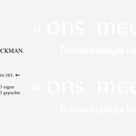
OCKMAN.
384-385.
3 eigen
/3 gepachte