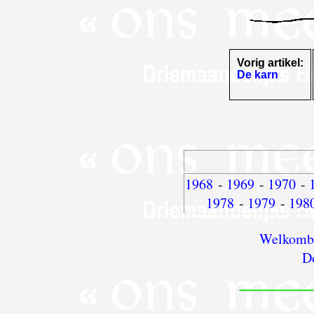
Vorig artikel:
De karn
1968
-
1969
-
1970
-
1978
-
1979
-
198
Welkomblz
D