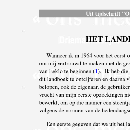
Uit tijdschrift "
HET LANDB
W
anneer ik in 1964 voor het eerst 
om mij vertrouwd te maken met de ges
van Eeklo te beginnen (
1
). Ik heb die
dit landboek te ontcijferen en daarna v
belopen, ook de eigenaar, de gebruike
vrucht van mijn eerste opzoekingen nie
bewerkt, om op die manier een steentje
volgens de normen van de hedendaagse
E
en eerste gegeven dat we uit het l