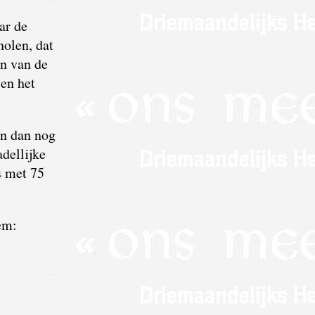
ar de
holen, dat
en van de
 en het
en dan nog
adellijke
s met 75
em: