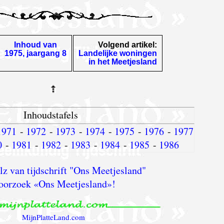
Inhoud van
Volgend artikel:
1975, jaargang 8
Landelijke woningen
in het Meetjesland
Inhoudstafels
1971
-
1972
-
1973
-
1974
-
1975
-
1976
-
1977
0
-
1981
-
1982
-
1983
-
1984
-
1985
-
1986
 van tijdschrift "Ons Meetjesland"
oorzoek «Ons Meetjesland»!
MijnPlatteLand.com