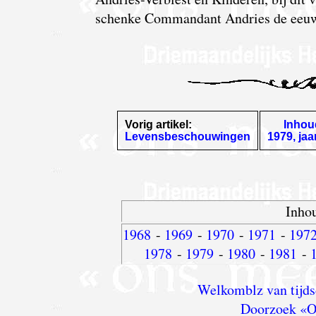
schenke Commandant Andries de eeuw
Vorig artikel:
Inhou
Levensbeschouwingen
1979, ja
Inhou
1968
-
1969
-
1970
-
1971
-
197
1978
-
1979
-
1980
-
1981
-
Welkomblz van tijds
Doorzoek «O