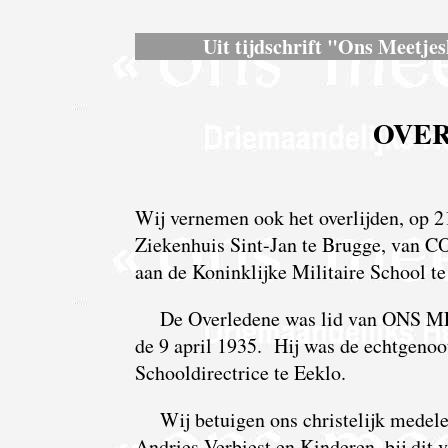
Uit tijdschrift "Ons Meetjes
OVER
Wij vernemen ook het overlijden, op 2
Ziekenhuis Sint-Jan te Brugge, v
aan de Koninklijke Militaire School te
De Overledene was lid van ONS 
de 9 april 1935. Hij was de echtgeno
Schooldirectrice te Eeklo.
Wij betuigen ons christelijk medel
Andries-Verbiest en Kinderen, bij dit