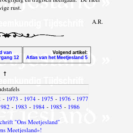
ige rust.
A.R.
d van
Volgend artikel:
argang 12
Atlas van het Meetjesland 5
dstafels
2
-
1973
-
1974
-
1975
-
1976
-
1977
1982
-
1983
-
1984
-
1985
-
1986
chrift "Ons Meetjesland"
ns Meetjesland»!