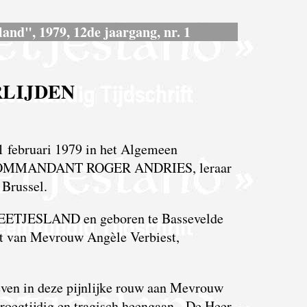
land", 1979, 12de jaargang, nr. 1
LIJDEN
1 februari 1979 in het Algemeen
an COMMANDANT ROGER ANDRIES, leraar
 Brussel.
MEETJESLAND en geboren te Bassevelde
ot van Mevrouw Angèle Verbiest,
even in deze pijnlijke rouw aan Mevrouw
 vroegtijdig en tragisch heengaan. De Heer