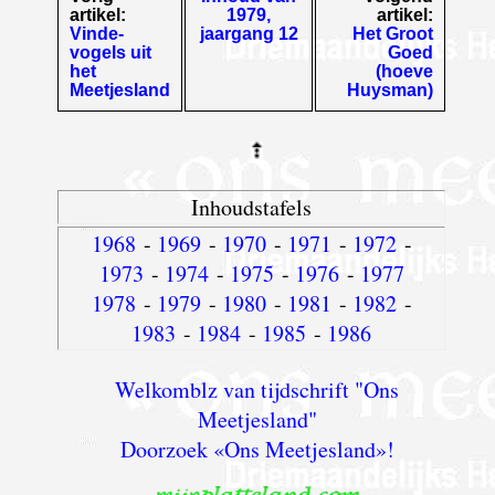
artikel:
1979,
artikel:
Vinde-
jaargang 12
Het Groot
vogels uit
Goed
het
(hoeve
Meetjesland
Huysman)
Inhoudstafels
1968
-
1969
-
1970
-
1971
-
1972
-
1973
-
1974
-
1975
-
1976
-
1977
1978
-
1979
-
1980
-
1981
-
1982
-
1983
-
1984
-
1985
-
1986
Welkomblz van tijdschrift "Ons
Meetjesland"
Doorzoek «Ons Meetjesland»!