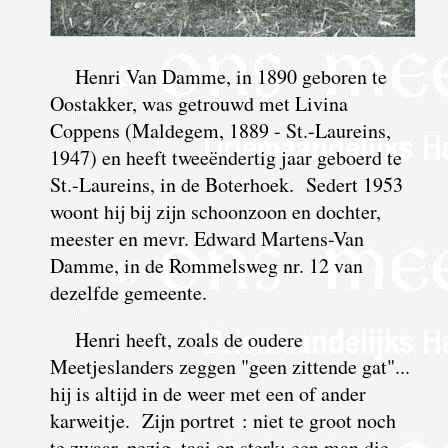
Henri Van Damme, in 1890 geboren te
Oostakker, was getrouwd met Livina
Coppens (Maldegem, 1889 - St.-Laureins,
1947) en heeft tweeëndertig jaar geboerd te
St.-Laureins, in de Boterhoek. Sedert 1953
woont hij bij zijn schoonzoon en dochter,
meester en mevr. Edward Martens-Van
Damme, in de Rommelsweg nr. 12 van
dezelfde gemeente.
Henri heeft, zoals de oudere
Meetjeslanders zeggen "geen zittende gat"...
hij is altijd in de weer met een of ander
karweitje. Zijn portret : niet te groot noch
te zwaar, pezig, taai en sterk; een man die,