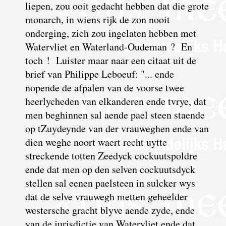
liepen, zou ooit gedacht hebben dat die grote
monarch, in wiens rijk de zon nooit
onderging, zich zou ingelaten hebben met
Watervliet en Waterland-Oudeman ? En
toch ! Luister maar naar een citaat uit de
brief van Philippe Leboeuf: "... ende
nopende de afpalen van de voorse twee
heerlycheden van elkanderen ende tvrye, dat
men beghinnen sal aende pael steen staende
op tZuydeynde van der vrauweghen ende van
dien weghe noort waert recht uytte
streckende totten Zeedyck cockuutspoldre
ende dat men op den selven cockuutsdyck
stellen sal eenen paelsteen in sulcker wys
dat de selve vrauwegh metten geheelder
westersche gracht blyve aende zyde, ende
van de jurisdictie van Watervliet ende dat