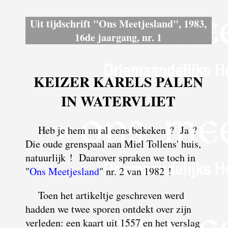
Uit tijdschrift "Ons Meetjesland", 1983,
16de jaargang, nr. 1
KEIZER KARELS PALEN
IN WATERVLIET
Heb je hem nu al eens bekeken ? Ja ?
Die oude grenspaal aan Miel Tollens' huis,
natuurlijk ! Daarover spraken we toch in
"
Ons Meetjesland
" nr. 2 van 1982 !
Toen het artikeltje geschreven werd
hadden we twee sporen ontdekt over zijn
verleden: een kaart uit 1557 en het verslag