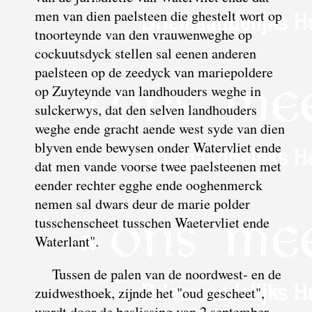
men van dien paelsteen die ghestelt wort op
tnoorteynde van den vrauwenweghe op
cockuutsdyck stellen sal eenen anderen
paelsteen op de zeedyck van mariepoldere
op Zuyteynde van landhouders weghe in
sulckerwys, dat den selven landhouders
weghe ende gracht aende west syde van dien
blyven ende bewysen onder Watervliet ende
dat men vande voorse twee paelsteenen met
eender rechter egghe ende ooghenmerck
nemen sal dwars deur de marie polder
tusschenscheet tusschen Waetervliet ende
Waterlant".
Tussen de palen van de noordwest- en de
zuidwesthoek, zijnde het "oud gescheet",
wordt door de beslissing van 2 september