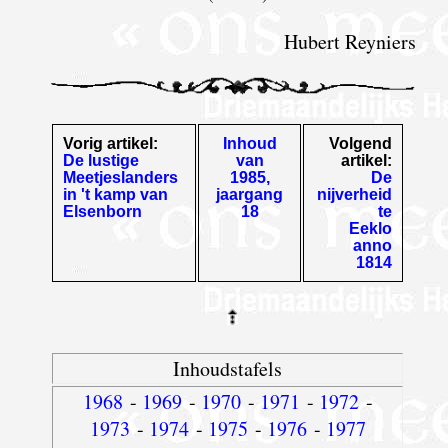
Hubert Reyniers
Vorig artikel:
Inhoud
Volgend
De lustige
van
artikel:
Meetjeslanders
1985,
De
in 't kamp van
jaargang
nijverheid
Elsenborn
18
te
Eeklo
anno
1814
Inhoudstafels
1968
-
1969
-
1970
-
1971
-
1972
-
1973
-
1974
-
1975
-
1976
-
1977