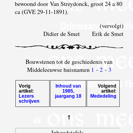
bewoond door Van Streydonck, groot 24 a 80
ca (GVE 29-11-1891).
(vervolgt)
Didier de Smet Erik de Smet
Bouwstenen tot de geschiedenis van
Middeleeuwse huisnamen
1
-
2
-
3
Vorig
Inhoud van
Volgend
artikel:
1985,
artikel:
Lezers
jaargang 18
Mededeling
schrijven
Inhoudstafels