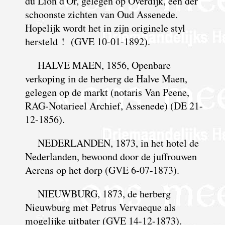
du Lion d'Or, gelegen op Overdijk, een der
schoonste zichten van Oud Assenede.
Hopelijk wordt het in zijn originele styl
hersteld ! (GVE 10-01-1892).
HALVE MAEN, 1856, Openbare
verkoping in de herberg de Halve Maen,
gelegen op de markt (notaris Van Peene,
RAG-Notarieel Archief, Assenede) (DE 21-
12-1856).
NEDERLANDEN, 1873, in het hotel de
Nederlanden, bewoond door de juffrouwen
Aerens op het dorp (GVE 6-07-1873).
NIEUWBURG, 1873, de herberg
Nieuwburg met Petrus Vervaeque als
mogelijke uitbater (GVE 14-12-1873).