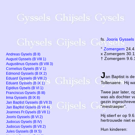
fs.
Jooris Gyssels
°
Zomergem
24.4
x Zomergem 30.11
Andreas Gysels (B II)
† Zomergem 9.6.
August Gyssels (B VIII 1)
Augustinus Gyssels (B VIII 3)
Cornelius Gysels (B V 1)
J
Edmond Gyssels (B IX 2)
an Baptist is d
Eduard Gyssels (B VIII 2)
Tollenaere. Hij w
Eduard Gyssels (B IX 1)
Egidius Gysels (B VI 1)
Twee jaar later,
Franciscus Gysels (B III)
was als dochter v
Irma Gyssels (B IX 8)
gezin ingeschreve
Jan Baptist Gyssels (B VII 3)
"mestraeper".
Jan Baptist Gijsels (B VII 4)
Joannes Fr.Gysels (B VII 1)
Hij stierf er op 9
Jooris Gyssels (B VI 2)
hertrouwde niet e
Judocus Gysels (B IV)
Judocus Gysels (B VII 2)
Hun kinderen:
Jules Gyssels (B IX 5)