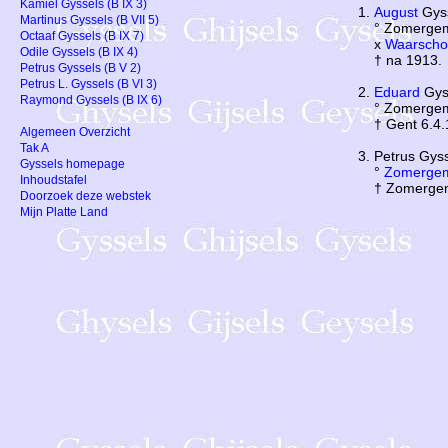
Kamiel Gyssels (B IX 3)
August
Gyss
Martinus Gyssels (B VII 5)
° Zomerge
Octaaf Gyssels (B IX 7)
x
Waarscho
Odile Gyssels (B IX 4)
† na 1913.
Petrus Gyssels (B V 2)
Petrus L. Gyssels (B VI 3)
Eduard
Gyss
Raymond Gyssels (B IX 6)
° Zomerge
† Gent 6.4
Algemeen Overzicht
Tak A
Petrus Gys
Gyssels homepage
°
Zomerge
Inhoudstafel
† Zomerge
Doorzoek deze webstek
Mijn Platte Land