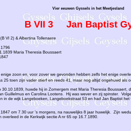
Vier eeuwen Gyssels in het Meetjesland
B VII 3 Jan Baptist G
(B VI 2) & Albertina Tollenaere
.1796
.1839 Maria Theresia Boussaert
1847
e enige zoon en, voor zover we gevonden hebben zelfs het enige overle
as 25 toen zijn vader stierf en reeds 41, maar nog altijd ongehuwd als 
 op 30.10.1839, huwde hij in Zomergem met Maria Theresia Boussaert,
an Guillelmus en Carolina Lootens. Hij was wever en zij spinster. Vol
n in de wijk Langeboeken, Langeboekstraat 53 en had Jan Baptist het
.6.1847 om 7.30 uur 's morgens, na nauwelijks 8 jaar huwelijk. Zijn wed
n overleed in de Kerkwijk sectie A nr 65 op 16.7.1890.