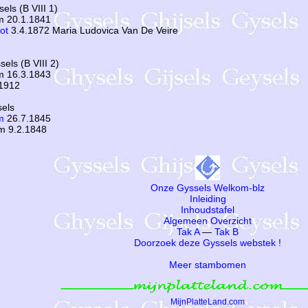
els (B VIII 1)
m 20.1.1841
ot
3.4.1872 Maria Ludovica Van De Veire
els (B VIII 2)
m 16.3.1843
.1912
sels
m
26.7.1845
m 9.2.1848
Onze Gyssels Welkom-blz
Inleiding
Inhoudstafel
Algemeen Overzicht
Tak A
—
Tak B
Doorzoek deze Gyssels webstek !
Meer stambomen
MijnPlatteLand.com