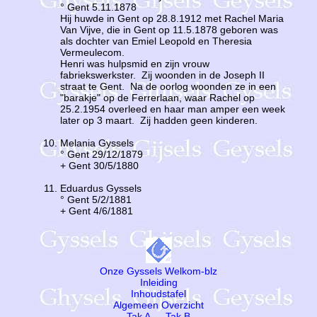
° Gent 5.11.1878
Hij huwde in Gent op 28.8.1912 met Rachel Maria
Van Vijve, die in Gent op 11.5.1878 geboren was
als dochter van Emiel Leopold en Theresia
Vermeulecom.
Henri was hulpsmid en zijn vrouw
fabriekswerkster. Zij woonden in de Joseph II
straat te Gent. Na de oorlog woonden ze in een
"barakje" op de Ferrerlaan, waar Rachel op
25.2.1954 overleed en haar man amper een week
later op 3 maart. Zij hadden geen kinderen.
Melania Gyssels
° Gent 29/12/1879
+ Gent 30/5/1880
Eduardus Gyssels
° Gent 5/2/1881
+ Gent 4/6/1881
Onze Gyssels Welkom-blz
Inleiding
Inhoudstafel
Algemeen Overzicht
Tak A
—
Tak B