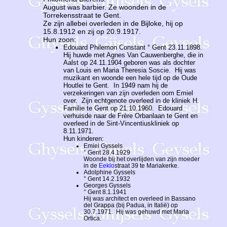
August was barbier. Ze woonden in de
Torrekensstraat te Gent.
Ze zijn allebei overleden in de Bijloke, hij op
15.8.1912 en zij op 20.9.1917.
Hun zoon:
Edouard Philemon Constant ° Gent 23.11.1898.
Hij huwde met Agnes Van Cauwenberghe, die in
Aalst op 24.11.1904 geboren was als dochter
van Louis en Maria Theresia Soscie. Hij was
muzikant en woonde een hele tijd op de Oude
Houtlei te Gent. In 1949 nam hij de
verzekeringen van zijn overleden oom Emiel
over. Zijn echtgenote overleed in de kliniek H.
Familie te Gent op 21.10.1960. Edouard
verhuisde naar de Frère Orbanlaan te Gent en
overleed in de Sint-Vincentiuskliniek op
8.11.1971.
Hun kinderen:
Emiel Gyssels
° Gent 28.4.1929
Woonde bij het overlijden van zijn moeder
in de
Eeklo
straat 39 te Mariakerke.
Adolphine Gyssels
° Gent 14.2.1932
Georges Gyssels
° Gent 8.1.1941
Hij was architect en overleed in Bassano
del Grappa (bij Padua, in Italië) op
30.7.1971. Hij was gehuwd met Maria
Ortica.