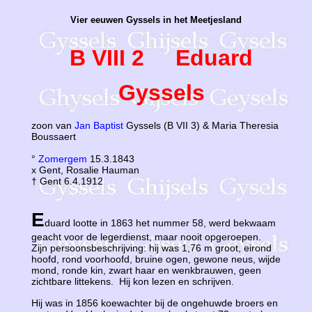
Vier eeuwen Gyssels in het Meetjesland
B VIII 2 Eduard
Gyssels
zoon van
Jan Baptist
Gyssels (B VII 3) & Maria Theresia
Boussaert
°
Zomergem
15.3.1843
x Gent, Rosalie Hauman
† Gent 6.4.1912
E
duard lootte in 1863 het nummer 58, werd bekwaam
geacht voor de legerdienst, maar nooit opgeroepen.
Zijn persoonsbeschrijving: hij was 1,76 m groot, eirond
hoofd, rond voorhoofd, bruine ogen, gewone neus, wijde
mond, ronde kin, zwart haar en wenkbrauwen, geen
zichtbare littekens. Hij kon lezen en schrijven.
Hij was in 1856 koewachter bij de ongehuwde broers en