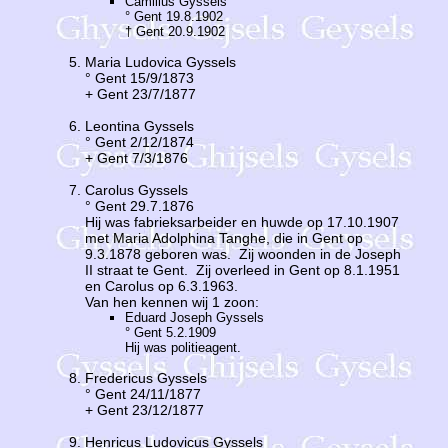
Camillus Gyssels
° Gent 19.8.1902
† Gent 20.9.1902
Maria Ludovica Gyssels
° Gent 15/9/1873
+ Gent 23/7/1877
Leontina Gyssels
° Gent 2/12/1874
+ Gent 7/3/1876
Carolus Gyssels
° Gent 29.7.1876
Hij was fabrieksarbeider en huwde op 17.10.1907
met Maria Adolphina Tanghe, die in Gent op
9.3.1878 geboren was. Zij woonden in de Joseph
II straat te Gent. Zij overleed in Gent op 8.1.1951
en Carolus op 6.3.1963.
Van hen kennen wij 1 zoon:
Eduard Joseph Gyssels
° Gent 5.2.1909
Hij was politieagent.
Fredericus Gyssels
° Gent 24/11/1877
+ Gent 23/12/1877
Henricus Ludovicus Gyssels