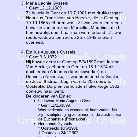
Maria Leonie Gyssels
° Gent 12.12.1869
Zij huwde in Gent op 10.7.1901 met drukkersgast
Henricus Franciscus Van Hoecke, die in Gent op
19.10.1865 geboren was. Zij was voordien reeds
bevallen van een zoon Marcellus Mauritius, die bij
hun huwelijk door haar man werd erkend. Zij was
reeds weduwe toen ze op 25.7.1942 in Gent
overleed.
Emilius Augustus Gyssels
° Gent 3.6.1872
Hij huwde eerst te Gent op 5/6/1897 met Juliana
Van Hecke, geboren in Gent op 16.1.1874 als
dochter van Adrianus (fabriekswerker) en
Dominica Neirinckx; zij woonden eerst te Gent in
de Jozef II-straat, begin van de 20e eeuw te
Oosteeklo Dorp en verhuisden halverwege 1902
opnieuw naar Gent.
De kinderen van Emiel:
Ludovica Maria Augusta Gyssels
° Gent 11/11/1899.
Was bediende en woonde bij haar vader. Na
zijn overlijden ging ze binnen bij de Zusters van
de Eucharistie (Poortakker).
Hermanus Gyssels
° Oosteeklo 10/5/1901
† Oosteeklo 24/2/1902