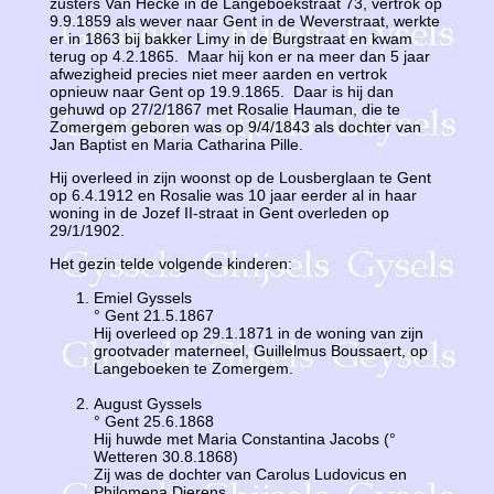
zusters Van Hecke in de Langeboekstraat 73, vertrok op
9.9.1859 als wever naar Gent in de Weverstraat, werkte
er in 1863 bij bakker Limy in de Burgstraat en kwam
terug op 4.2.1865. Maar hij kon er na meer dan 5 jaar
afwezigheid precies niet meer aarden en vertrok
opnieuw naar Gent op 19.9.1865. Daar is hij dan
gehuwd op 27/2/1867 met Rosalie Hauman, die te
Zomergem geboren was op 9/4/1843 als dochter van
Jan Baptist en Maria Catharina Pille.
Hij overleed in zijn woonst op de Lousberglaan te Gent
op 6.4.1912 en Rosalie was 10 jaar eerder al in haar
woning in de Jozef II-straat in Gent overleden op
29/1/1902.
Het gezin telde volgende kinderen:
Emiel Gyssels
° Gent 21.5.1867
Hij overleed op 29.1.1871 in de woning van zijn
grootvader materneel, Guillelmus Boussaert, op
Langeboeken te Zomergem.
August Gyssels
° Gent 25.6.1868
Hij huwde met Maria Constantina Jacobs (°
Wetteren 30.8.1868)
Zij was de dochter van Carolus Ludovicus en
Philomena Dierens.