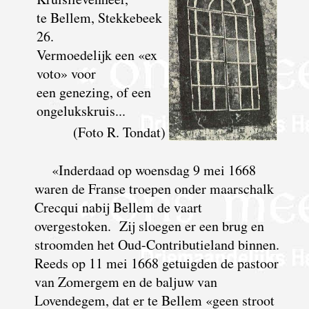
te Bellem, Stekkebeek
26.
Vermoedelijk een «ex
voto» voor
een genezing, of een
ongelukskruis...
(Foto R. Tondat)
«Inderdaad op woensdag 9 mei 1668
waren de Franse troepen onder maarschalk
Crecqui nabij Bellem de vaart
overgestoken. Zij sloegen er een brug en
stroomden het Oud-Contributieland binnen.
Reeds op 11 mei 1668 getuigden de pastoor
van Zomergem en de baljuw van
Lovendegem, dat er te Bellem «geen stroot