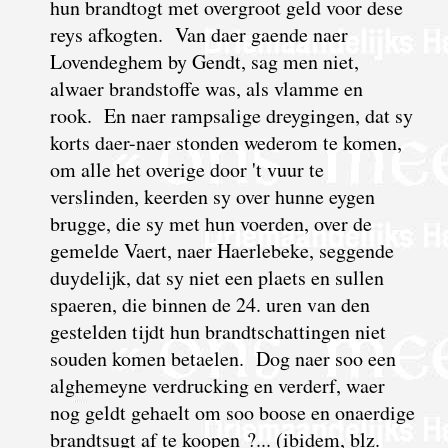
hun brandtogt met overgroot geld voor dese
reys afkogten. Van daer gaende naer
Lovendeghem by Gendt, sag men niet,
alwaer brandstoffe was, als vlamme en
rook. En naer rampsalige dreygingen, dat sy
korts daer-naer stonden wederom te komen,
om alle het overige door 't vuur te
verslinden, keerden sy over hunne eygen
brugge, die sy met hun voerden, over de
gemelde Vaert, naer Haerlebeke, seggende
duydelijk, dat sy niet een plaets en sullen
spaeren, die binnen de 24. uren van den
gestelden tijdt hun brandtschattingen niet
souden komen betaelen. Dog naer soo een
alghemeyne verdrucking en verderf, waer
nog geldt gehaelt om soo boose en onaerdige
brandtsugt af te koopen ?... (ibidem, blz.