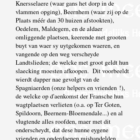
Knersselaere (waar gans het dorp in de
vlammen opging), Beernhem (waar zij op de
Plaats méér dan 30 huizen afstookten),
Oedelem, Maldegem, en de aldaer
omliggende plaetsen, keerende met grooten
buyt van waer sy uytgekomen waeren, en
vangende op den weg verscheyde
Landtslieden; de welcke met groot geldt hun
slaecking moesten afkoopen. Dit voorbeeldt
wierdt dapper nae gevolgt van de
Spagniaerden (onze helpers en vrienden !),
de welcke op d'aenkomst der Fransche hun
wagtplaetsen verlieten (o.a. op Ter Goten,
Spildoorn, Beernem-Bloemendale...) en al
vlugtende alles roofden, maer met dit
onderscheydt, dat dese hunne eygene
vrienden en onderdaenen mishandelden,