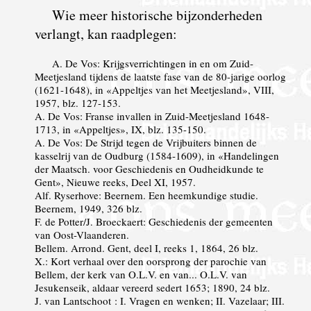
Wie meer historische bijzonderheden
verlangt, kan raadplegen:
A. De Vos: Krijgsverrichtingen in en om Zuid-
Meetjesland tijdens de laatste fase van de 80-jarige oorlog
(1621-1648), in «Appeltjes van het Meetjesland», VIII,
1957, blz. 127-153.
A. De Vos: Franse invallen in Zuid-Meetjesland 1648-
1713, in «Appeltjes», IX, blz. 135-150.
A. De Vos: De Strijd tegen de Vrijbuiters binnen de
kasselrij van de Oudburg (1584-1609), in «Handelingen
der Maatsch. voor Geschiedenis en Oudheidkunde te
Gent», Nieuwe reeks, Deel XI, 1957.
Alf. Ryserhove: Beernem. Een heemkundige studie.
Beernem, 1949, 326 blz.
F. de Potter/J. Broeckaert: Geschiedenis der gemeenten
van Oost-Vlaanderen.
Bellem. Arrond. Gent, deel I, reeks 1, 1864, 26 blz.
X.: Kort verhaal over den oorsprong der parochie van
Bellem, der kerk van O.L.V. en van... O.L.V. van
Jesukenseik, aldaar vereerd sedert 1653; 1890, 24 blz.
J. van Lantschoot : I. Vragen en wenken; II. Vazelaar; III.