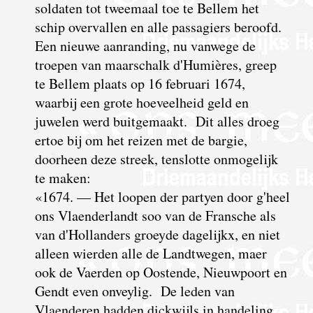
soldaten tot tweemaal toe te Bellem het
schip overvallen en alle passagiers beroofd.
Een nieuwe aanranding, nu vanwege de
troepen van maarschalk d'Humières, greep
te Bellem plaats op 16 februari 1674,
waarbij een grote hoeveelheid geld en
juwelen werd buitgemaakt. Dit alles droeg
ertoe bij om het reizen met de bargie,
doorheen deze streek, tenslotte onmogelijk
te maken:
«1674. — Het loopen der partyen door g'heel
ons Vlaenderlandt soo van de Fransche als
van d'Hollanders groeyde dagelijkx, en niet
alleen wierden alle de Landtwegen, maer
ook de Vaerden op Oostende, Nieuwpoort en
Gendt even onveylig. De leden van
Vlaenderen hadden dickwijls in handeling