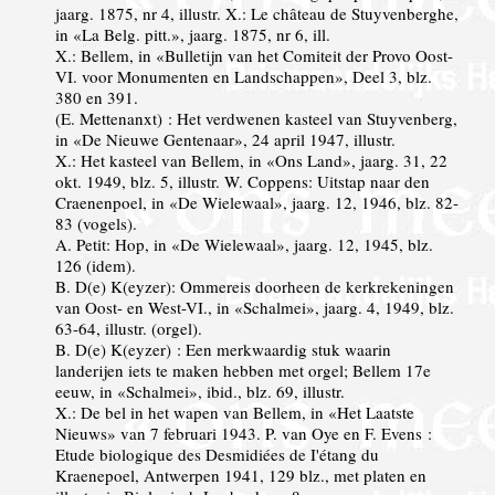
jaarg. 1875, nr 4, illustr. X.: Le château de Stuyvenberghe,
in «La Belg. pitt.», jaarg. 1875, nr 6, ill.
X.: Bellem, in «Bulletijn van het Comiteit der Provo Oost-
VI. voor Monumenten en Landschappen», Deel 3, blz.
380 en 391.
(E. Mettenanxt) : Het verdwenen kasteel van Stuyvenberg,
in «De Nieuwe Gentenaar», 24 april 1947, illustr.
X.: Het kasteel van Bellem, in «Ons Land», jaarg. 31, 22
okt. 1949, blz. 5, illustr. W. Coppens: Uitstap naar den
Craenenpoel, in «De Wielewaal», jaarg. 12, 1946, blz. 82-
83 (vogels).
A. Petit: Hop, in «De Wielewaal», jaarg. 12, 1945, blz.
126 (idem).
B. D(e) K(eyzer): Ommereis doorheen de kerkrekeningen
van Oost- en West-VI., in «Schalmei», jaarg. 4, 1949, blz.
63-64, illustr. (orgel).
B. D(e) K(eyzer) : Een merkwaardig stuk waarin
landerijen iets te maken hebben met orgel; Bellem 17e
eeuw, in «Schalmei», ibid., blz. 69, illustr.
X.: De bel in het wapen van Bellem, in «Het Laatste
Nieuws» van 7 februari 1943. P. van Oye en F. Evens :
Etude biologique des Desmidiées de I'étang du
Kraenepoel, Antwerpen 1941, 129 blz., met platen en