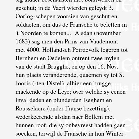
geschut; in de Vaert wierden geleydt 3.
Oorlog-schepen voorsien van geschut en
soldaeten, om dus de Fransche te beletten in
't Noorden te komen... Alsdan (november
1683) sag men den Prins van Vaudemont
met 4000. Hollandsch Peirdevolk legeren tot
Bernhem en Oedelem ontrent twee mylen
van de stadt Brugghe, en op den 16. Nov.
hun plaets veranderende, quaemen sy tot S.
Jooris (-ten-Distel), alhier een brugge
maekende op de Leye; over welcke sy eenen
inval deden en plunderden Iseghem en
Rousselaere (onder Franse bezetting),
wederkeerende alsdan naer Bellem met
hunnen roof, die sy onbevreest hadden gaen
soecken, terwijl de Fransche in hun Winter-