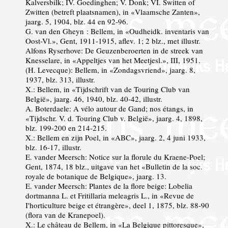
Kalversbilk; IV. Goedinghen; V. Donk; VI. Switten of
Zwitten (betreft plaatsnamen), in «Vlaamsche Zanten»,
jaarg. 5, 1904, blz. 44 en 92-96.
G. van den Gheyn : Bellem, in «Oudheidk. inventaris van
Oost-Vl.», Gent, 1911-1915, aflev. 1; 2 blz., met illustr.
Alfons Ryserhove: De Geuzenberoerten in de streek van
Knesselare, in «Appeltjes van het Meetjesl.», III, 1951.
(H. Levecque): Bellem, in «Zondagsvriend», jaarg. 8,
1937, blz. 313, illustr.
X.: Bellem, in «Tijdschrift van de Touring Club van
België», jaarg. 46, 1940, blz. 40-42, illustr.
A. Boterdaele: A vélo autour de Gand; nos étangs, in
«Tijdschr. V. d. Touring Club v. België», jaarg. 4, 1898,
blz. 199-200 en 214-215.
X.: Bellem en zijn Poel, in «ABC», jaarg. 2, 4 juni 1933,
blz. 16-17, illustr.
E. vander Meersch: Notice sur la florule du Kraene-Poel;
Gent, 1874, 18 blz., uitgave van het «Bulletin de la soc.
royale de botanique de Belgique», jaarg. 13.
E. vander Meersch: Plantes de la flore beige: Lobelia
dortmanna L. et Fritillaria meleagris L., in «Revue de
I'horticulture beige et étrangère», deel 1, 1875, blz. 88-90
(flora van de Kranepoel).
X.: Le château de Bellem, in «La Belgique pittoresque»,