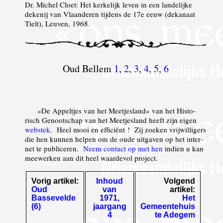
Dr. Michel Cloet: Het kerkelijk leven in een landelijke
dekenij van Vlaanderen tijdens de 17e eeuw (dekanaat
Tielt), Leuven, 1968.
Oud Bellem
1
,
2
,
3
,
4
,
5
,
6
«De Appeltjes van het Meetjesland» van het Histo­
risch Genoot­schap van het Meetjes­land heeft zijn eigen
webstek
. Heel mooi en effi­ciënt ! Zij zoeken vrij­wil­ligers
die hen kunnen helpen om de oude uitgaven op het inter­
net te publi­ceren.
Neem contact op met hen
indien u kan
mee­werken aan dit heel waar­de­vol project.
Vorig artikel:
Inhoud
Volgend
Oud
van
artikel:
Bassevelde
1971,
Het
(6)
jaargang
Gemeentehuis
4
te Adegem