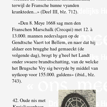
terwijl de Fransche hunne vyanden
krankteden...» (Deel III, blz. 712).
«Den 8. Meye 1668 sag men den
Franschen Marschalk (Crecqui) met 12. à
13.000. mannen nederslagen op de
Gendtsche Vaert tot Bellem, en naer dat hij
aldaer een brugghe had gemaeckt (de
volgende dag), brogt hy g'heel het Landt
onder swaere brandtschatting, van de welcke
het Brugsche Vry sig bevryde by middel van
uytkoop voor 155.000. guldens» (ibid., blz.
743).
42. Oude nis met
Kruislievenheer,