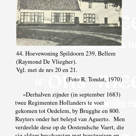
44. Hoevewoning Spildoorn 239, Bellem
(Raymond De Vliegher).
Vgl. met de nrs 20 en 21.
(Foto R. Tondat, 1970)
«Derhalven zijnder (in september 1683)
twee Regimenten Hollanders te voet
gekomen tot Oedelem, by Brugghe en 800.
Ruyters onder het beleyd van Aguerto. Men
verdeelde dese op de Oostendsche Vaert, die
sig aldaer beschansten met borstweiren en