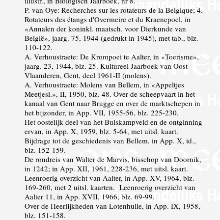
illustr., in Biologisch Jaarboek, nr 8.
P. van Oye: Recherches sur les rotateurs de la Belgique; 4.
Rotateurs des étangs d'Overmeire et du Kraenepoel, in
«Annalen der koninkl. maatsch. voor Dierkunde van
België», jaarg. 75, 1944 (gedrukt in 1945), met tab., blz.
110-122.
A. Verhoustraete: De Krompoei te Aalter, in «Toerisme»,
jaarg. 23, 1944, blz. 25. Kultureel Jaarboek van Oost-
Vlaanderen, Gent, deel 1961-II (molens).
A. Verhoustraete: Molens van Bellem, in «Appeltjes
Meetjesl.», II, 1950, blz. 48. Over de scheepvaart in het
kanaal van Gent naar Brugge en over de marktschepen in
het bijzonder, in App. VII, 1955-56, blz. 225-230.
Het oostelijk deel van het Bulskampveld en de ontginning
ervan, in App. X, 1959, blz. 5-64, met uitsl. kaart.
Bijdrage tot de geschiedenis van Bellem, in App. X, id.,
blz. 152-159.
De rondreis van Walter de Marvis, bisschop van Doornik,
in 1242; in App. XII, 1961, 228-236, met uitsl. kaart.
Leenroerig overzicht van Aalter, in App. XV, 1964, blz.
169-260, met 2 uitsl. kaarten. Leenroerig overzicht van
Aalter 11, in App. XVII, 1966, blz. 69-99.
Over de Heerlijkheden van Lotenhulle, in App. IX, 1958,
blz. 151-158.