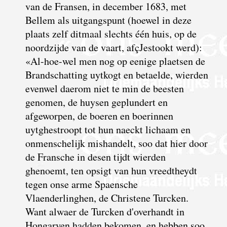
van de Fransen, in december 1683, met
Bellem als uitgangspunt (hoewel in deze
plaats zelf ditmaal slechts één huis, op de
noordzijde van de vaart, afçJestookt werd):
«Al-hoe-wel men nog op eenige plaetsen de
Brandschatting uytkogt en betaelde, wierden
evenwel daerom niet te min de beesten
genomen, de huysen geplundert en
afgeworpen, de boeren en boerinnen
uytghestroopt tot hun naeckt lichaam en
onmenschelijk mishandelt, soo dat hier door
de Fransche in desen tijdt wierden
ghenoemt, ten opsigt van hun vreedtheydt
tegen onse arme Spaensche
Vlaenderlinghen, de Christene Turcken.
Want alwaer de Turcken d'overhandt in
Hongaryen hadden bekomen, en hebben soo