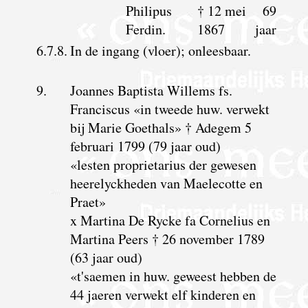
Philipus
† 12 mei
69
Ferdin.
1867
jaar
6.7.8.
In de ingang (vloer); onleesbaar.
9.
Joannes Baptista Willems fs.
Franciscus «in tweede huw. verwekt
bij Marie Goethals» † Adegem 5
februari 1799 (79 jaar oud)
«lesten proprietarius der gewesen
heerelyckheden van Maelecotte en
Praet»
x Martina De Rycke fa Cornelius en
Martina Peers † 26 november 1789
(63 jaar oud)
«t'saemen in huw. geweest hebben de
44 jaeren verwekt elf kinderen en