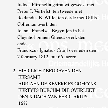
Iudoca Pitronella getrauwt geweest met
Pieter I. Verhelst, ten tweede met
Roelandus B. Wille, ten derde met Gillis
Colleman overl. den
Ioanna Francisca Begyntjen in het
Cleynhof binnen Ghendt overl. den
ende
Franciscus Ignatius Cruijl overleden den
7 february 1812, out 66 Iaeren
2.
HIER LICHT BEGRAVEN DEN
EERSAME
ADRIAEN DE KEVERE FS GOFRYNS
EERTYTS BURCHM DIE OVERLEET
DEN X DACH VAN FEBRUARIUS
16??