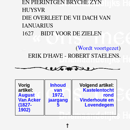
EN PIERINTGEN BRYCHE ZYN
HUYSVR
DIE OVERLEET DE VII DACH VAN
IANUARIUS
1627 BIDT VOOR DE ZIELEN
(
Wordt voortgezet
)
ERIK D'HAVE - ROBERT STAELENS.
Vorig
Inhoud
Volgend artikel:
artikel:
van
Kastelentocht
August
1972,
rond
Van Acker
jaargang
Vinderhoute en
(1827-
5
Lovendegem
1902)