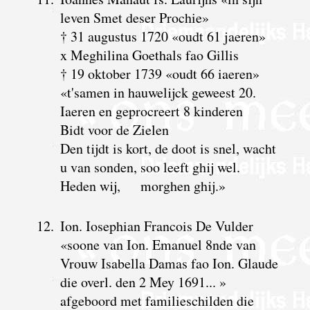
leven Smet deser Prochie»
† 31 augustus 1720 «oudt 61 jaeren»
x Meghilina Goethals fao Gillis
† 19 oktober 1739 «oudt 66 iaeren»
«t'samen in hauwelijck geweest 20.
Iaeren en geprocreert 8 kinderen
Bidt voor de Zielen
Den tijdt is kort, de doot is snel, wacht
u van sonden, soo leeft ghij wel.
Heden wij, morghen ghij.»
12.
Ion. Iosephian Francois De Vulder
«soone van Ion. Emanuel 8nde van
Vrouw Isabella Damas fao Ion. Glaude
die overl. den 2 Mey 1691... »
afgeboord met familieschilden die