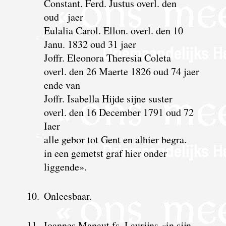
Constant. Ferd. Justus overl. den
oud jaer
Eulalia Carol. Ellon. overl. den 10
Janu. 1832 oud 31 jaer
Joffr. Eleonora Theresia Coleta
overl. den 26 Maerte 1826 oud 74 jaer
ende van
Joffr. Isabella Hijde sijne suster
overl. den 16 December 1791 oud 72
Iaer
alle gebor tot Gent en alhier begra.
in een gemetst graf hier onder
liggende».
10.
Onleesbaar.
11.
Ioannes Manaut fs. Laurijns «in sijn