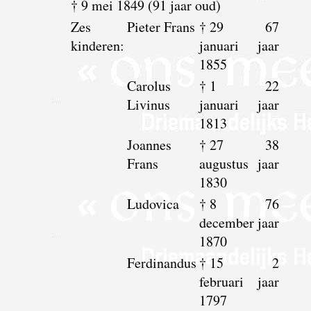
† 9 mei 1849 (91 jaar oud)
Zes
Pieter Frans
† 29
67
kinderen:
januari
jaar
1855
Carolus
† 1
22
Livinus
januari
jaar
1813
Joannes
† 27
38
Frans
augustus
jaar
1830
Ludovica
† 8
76
december
jaar
1870
Ferdinandus
† 15
2
februari
jaar
1797