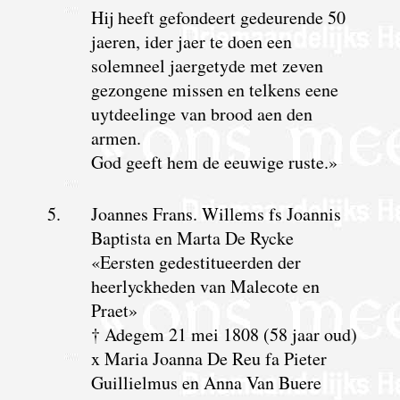
Hij heeft gefondeert gedeurende 50
jaeren, ider jaer te doen een
solemneel jaergetyde met zeven
gezongene missen en telkens eene
uytdeelinge van brood aen den
armen.
God geeft hem de eeuwige ruste.»
5.
Joannes Frans. Willems fs Joannis
Baptista en Marta De Rycke
«Eersten gedestitueerden der
heerlyckheden van Malecote en
Praet»
† Adegem 21 mei 1808 (58 jaar oud)
x Maria Joanna De Reu fa Pieter
Guillielmus en Anna Van Buere