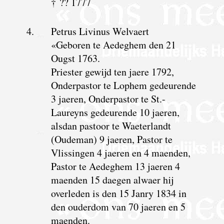
† ?? 1777
4.
Petrus Livinus Welvaert
«Geboren te Aedeghem den 21
Ougst 1763.
Priester gewijd ten jaere 1792,
Onderpastor te Lophem gedeurende
3 jaeren, Onderpastor te St.-
Laureyns gedeurende 10 jaeren,
alsdan pastoor te Waeterlandt
(Oudeman) 9 jaeren, Pastor te
Vlissingen 4 jaeren en 4 maenden,
Pastor te Aedeghem 13 jaeren 4
maenden 15 daegen alwaer hij
overleden is den 15 Janry 1834 in
den ouderdom van 70 jaeren en 5
maenden.