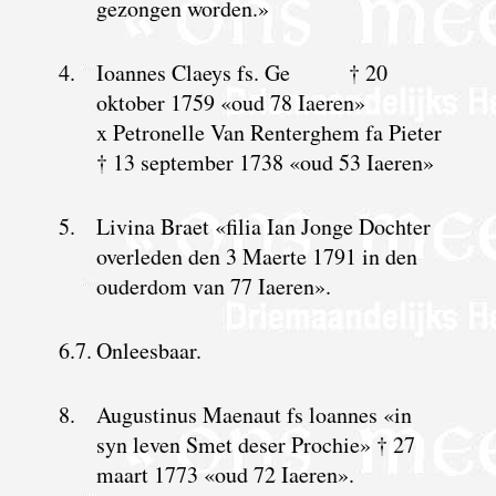
gezongen worden.»
4.
Ioannes Claeys fs. Ge † 20
oktober 1759 «oud 78 Iaeren»
x Petronelle Van Renterghem fa Pieter
† 13 september 1738 «oud 53 Iaeren»
5.
Livina Braet «filia Ian Jonge Dochter
overleden den 3 Maerte 1791 in den
ouderdom van 77 Iaeren».
6.7.
Onleesbaar.
8.
Augustinus Maenaut fs loannes «in
syn leven Smet deser Prochie» † 27
maart 1773 «oud 72 Iaeren».