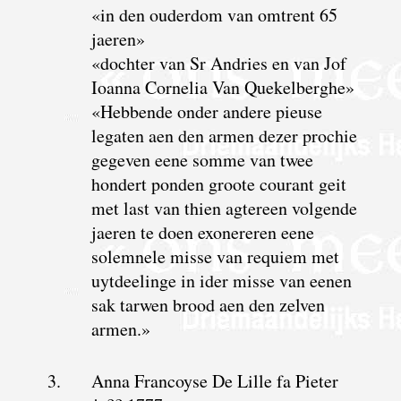
«in den ouderdom van omtrent 65
jaeren»
«dochter van Sr Andries en van Jof
Ioanna Cornelia Van Quekelberghe»
«Hebbende onder andere pieuse
legaten aen den armen dezer prochie
gegeven eene somme van twee
hondert ponden groote courant geit
met last van thien agtereen volgende
jaeren te doen exonereren eene
solemnele misse van requiem met
uytdeelinge in ider misse van eenen
sak tarwen brood aen den zelven
armen.»
3.
Anna Francoyse De Lille fa Pieter