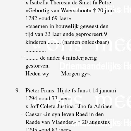
x Isabella Theresia de Smet fa Petre
«Gebortig van Waerschoot» † 20 juni
1782 «oud 69 Iaer»
«tsaemen in houwelijk geweest den
tijd van 33 Iaer ende geprocreert 9
kinderen ......... (namen onleesbaar)
..............
......... de ander 4 minderjaerig
gestorven.
Heden wy Morgen gy».
9.
Pieter Frans: Hijde fs Jans t 14 januari
1794 «oud 73 jaer»
x Joff Coleta Justina Elbo fa Adriaen
Caesar «in syn leven Raed in den
Raede van Vlaender» † 20 augustus
1795 «oud 82 jaer»