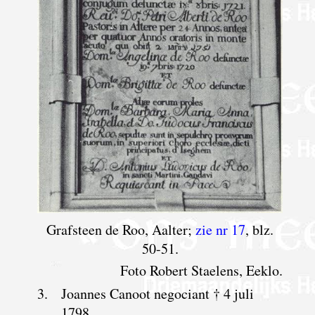
Grafsteen de Roo, Aalter;
zie nr 17
, blz.
50-51.
Foto Robert Staelens, Eeklo.
3.
Joannes Canoot negociant † 4 juli
1798