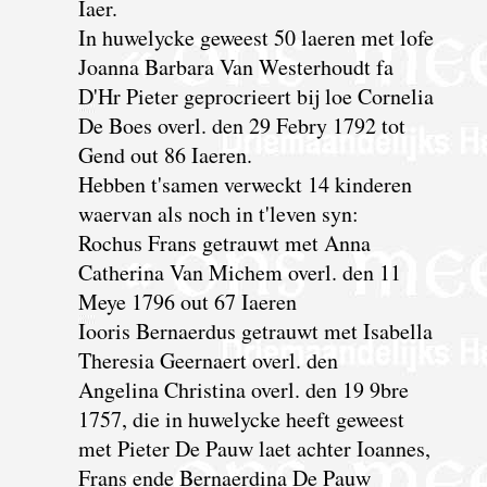
Iaer.
In huwelycke geweest 50 laeren met lofe
Joanna Barbara Van Westerhoudt fa
D'Hr Pieter geprocrieert bij loe Cornelia
De Boes overl. den 29 Febry 1792 tot
Gend out 86 Iaeren.
Hebben t'samen verweckt 14 kinderen
waervan als noch in t'leven syn:
Rochus Frans getrauwt met Anna
Catherina Van Michem overl. den 11
Meye 1796 out 67 Iaeren
Iooris Bernaerdus getrauwt met Isabella
Theresia Geernaert overl. den
Angelina Christina overl. den 19 9bre
1757, die in huwelycke heeft geweest
met Pieter De Pauw laet achter Ioannes,
Frans ende Bernaerdina De Pauw