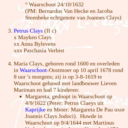
° Waarschoot 24/10/1632
(PM: Bernardus Van Hecke en Jacoba
Steenbeke echtgenote van Joannes Clays)
Petrus Clays
(II c)
x Mayken Clays
xx Anna Bylevens
xxx Paschasia Verbist
Maria Clays, geboren rond 1600 en overleden
in
Waarschoot
-Oostmoer op 10 april 1678 rond
8 uur 's morgens; zij is op 3-8-1619 te
Waarschoot gehuwd met landbouwer Lieven
Mariman en had 7 kinderen:
Margareta, gedoopt in Waarschoot op
4/9/1622 (Peter: Petrus Claeys uit
Kaprijke
en Meter: Margareta De Pau uxor
Joannis Clays Jodoci). Huwde in
Waarschoot op 9/4/1644 met Martinus