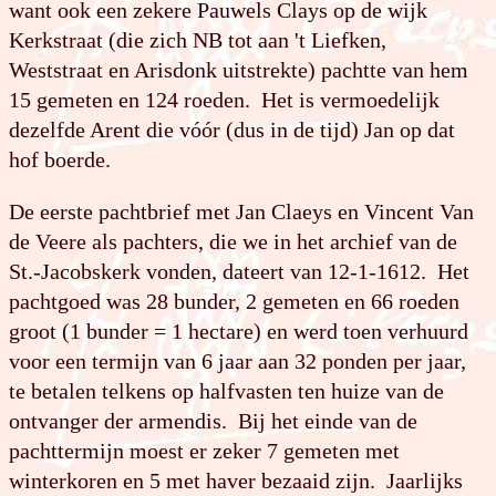
want ook een zekere Pauwels Clays op de wijk
Kerkstraat (die zich NB tot aan 't Liefken,
Weststraat en Arisdonk uitstrekte) pachtte van hem
15 gemeten en 124 roeden. Het is vermoedelijk
dezelfde Arent die vóór (dus in de tijd) Jan op dat
hof boerde.
De eerste pachtbrief met Jan Claeys en Vincent Van
de Veere als pachters, die we in het archief van de
St.-Jacobskerk vonden, dateert van 12-1-1612. Het
pachtgoed was 28 bunder, 2 gemeten en 66 roeden
groot (1 bunder = 1 hectare) en werd toen verhuurd
voor een termijn van 6 jaar aan 32 ponden per jaar,
te betalen telkens op halfvasten ten huize van de
ontvanger der armendis. Bij het einde van de
pachttermijn moest er zeker 7 gemeten met
winterkoren en 5 met haver bezaaid zijn. Jaarlijks