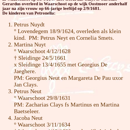
Gerardus overleed in Waarschoot op de wijk Oostmoer anderhalf
jaar na zijn vrouw op 66-jarige leeftijd op 2/9/1681.
De kinderen van Petronella:
Petrus Nuydt
° Lovendegem 18/9/1624, overleden als klein
kind. PM: Petrus Neyt en Cornelia Smets.
Martina Nuyt
° Waarschoot 4/12/1628
† Sleidinge 24/5/1661
x Sleidinge 13/4/1655 met Georgius De
Jaeghere.
PM: Georgius Neut en Margareta De Pau uxor
Jan Clays.
Petrus Neut
° Waarschoot 29/8/1631
PM: Zacharias Clays fs Martinus en Martina
Baetseleer.
Jacoba Neut
° Waarschoot 3/11/1634