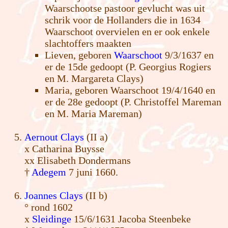
Waarschootse pastoor gevlucht was uit
schrik voor de Hollanders die in 1634
Waarschoot overvielen en er ook enkele
slachtoffers maakten
Lieven, geboren
Waarschoot
9/3/1637 en
er de 15de gedoopt (P. Georgius Rogiers
en M. Margareta Clays)
Maria, geboren Waarschoot 19/4/1640 en
er de 28e gedoopt (P. Christoffel Mareman
en M. Maria Mareman)
Aernout Clays
(II a)
x Catharina Buysse
xx Elisabeth Dondermans
†
Adegem
7 juni 1660.
Joannes Clays
(II b)
° rond 1602
x
Sleidinge
15/6/1631 Jacoba Steenbeke