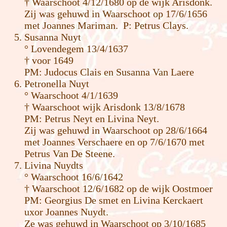
† Waarschoot 4/12/1680 op de wijk Arisdonk.
Zij was gehuwd in Waarschoot op 17/6/1656
met Joannes Mariman. P: Petrus Clays.
Susanna Nuyt
° Lovendegem 13/4/1637
† voor 1649
PM: Judocus Clais en Susanna Van Laere
Petronella Nuyt
° Waarschoot 4/1/1639
† Waarschoot wijk Arisdonk 13/8/1678
PM: Petrus Neyt en Livina Neyt.
Zij was gehuwd in Waarschoot op 28/6/1664
met Joannes Verschaere en op 7/6/1670 met
Petrus Van De Steene.
Livina Nuydts
° Waarschoot 16/6/1642
† Waarschoot 12/6/1682 op de wijk Oostmoer
PM: Georgius De smet en Livina Kerckaert
uxor Joannes Nuydt.
Ze was gehuwd in Waarschoot op 3/10/1685