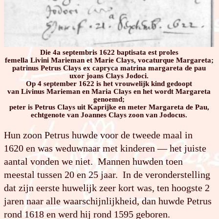
Die 4a septembris 1622 baptisata est proles
femella Livini Marieman et Marie Clays, vocaturque Margareta;
patrinus Petrus Clays ex capryca matrina margareta de pau
uxor joans Clays Jodoci.
Op 4 september 1622 is het vrouwelijk kind gedoopt
van Livinus Marieman en Maria Clays en het wordt Margareta
genoemd;
peter is Petrus Clays uit Kaprijke en meter Margareta de Pau,
echtgenote van Joannes Clays zoon van Jodocus.
Hun zoon Petrus huwde voor de tweede maal in
1620 en was weduwnaar met kinderen — het juiste
aantal vonden we niet. Mannen huwden toen
meestal tussen 20 en 25 jaar. In de veronderstelling
dat zijn eerste huwelijk zeer kort was, ten hoogste 2
jaren naar alle waarschijnlijkheid, dan huwde Petrus
rond 1618 en werd hij rond 1595 geboren.