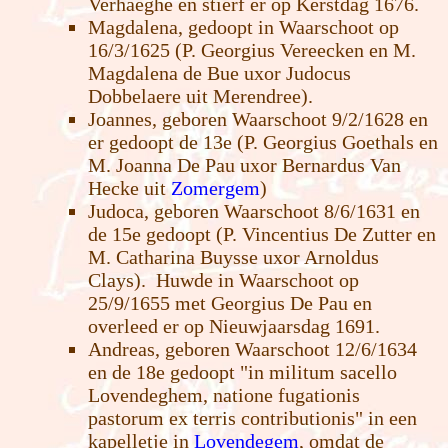
Verhaeghe en stierf er op Kerstdag 1676.
Magdalena, gedoopt in Waarschoot op
16/3/1625 (P. Georgius Vereecken en M.
Magdalena de Bue uxor Judocus
Dobbelaere uit Merendree).
Joannes, geboren Waarschoot 9/2/1628 en
er gedoopt de 13e (P. Georgius Goethals en
M. Joanna De Pau uxor Bernardus Van
Hecke uit
Zomergem
)
Judoca, geboren Waarschoot 8/6/1631 en
de 15e gedoopt (P. Vincentius De Zutter en
M. Catharina Buysse uxor Arnoldus
Clays). Huwde in Waarschoot op
25/9/1655 met Georgius De Pau en
overleed er op Nieuwjaarsdag 1691.
Andreas, geboren Waarschoot 12/6/1634
en de 18e gedoopt "in militum sacello
Lovendeghem, natione fugationis
pastorum ex terris contributionis" in een
kapelletje in
Lovendegem
, omdat de