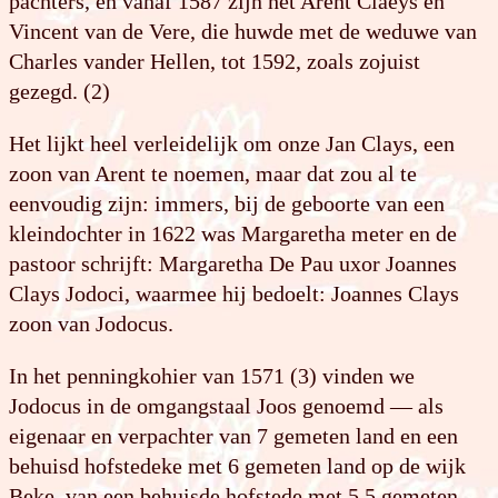
pachters, en vanaf 1587 zijn het Arent Claeys en
Vincent van de Vere, die huwde met de weduwe van
Charles vander Hellen, tot 1592, zoals zojuist
gezegd. (2)
Het lijkt heel verleidelijk om onze Jan Clays, een
zoon van Arent te noemen, maar dat zou al te
eenvoudig zijn: immers, bij de geboorte van een
kleindochter in 1622 was Margaretha meter en de
pastoor schrijft: Margaretha De Pau uxor Joannes
Clays Jodoci, waarmee hij bedoelt: Joannes Clays
zoon van Jodocus.
In het penningkohier van 1571 (3) vinden we
Jodocus in de omgangstaal Joos genoemd — als
eigenaar en verpachter van 7 gemeten land en een
behuisd hofstedeke met 6 gemeten land op de wijk
Beke, van een behuisde hofstede met 5,5 gemeten