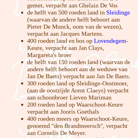
gemet, verpacht aan Ghelain De Vos
de helft van 500 roeden land in
Sleidinge
(waarvan de andere helft behoort aan
Pieter De Munck, oom van de wezen),
verpacht aan Jacques Martens.
400 roeden land en bos op
Lovendegem
-
Keure, verpacht aan Jan Clays,
Margareta's broer
de helft van 150 roeden land (waarvan de
andere helft behoort aan de weduwe van
Jan De Baets) verpacht aan Jan De Baets.
300 roeden land op Sleidinge-Oostmoer,
(aan de oostzijde Arent Claeys) verpacht
aan schoonbroer Lieven Mariman
200 roeden land op Waarschoot-Keure
verpacht aan Jooris Goethals
400 roeden meers op Waarschoot-Keure,
genoemd "den Brandmeersch", verpacht
aan Cornelis De Meyer.