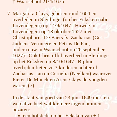
† Waarschoot 21/4/1675
Margareta Clays, geboren rond 1604 en
overleden in Sleidinge, (op het Eeksken nabij
Lovendegem) op 14/9/1647. Huwde in
Lovendegem op 18 oktober 1627 met
Christophorus De Baets fs. Zacharias (Get.:
Judocus Vermeere en Petrus De Pau;
ondertrouw in Waarschoot op 26 september
1627). Ook Christoffel overleed in Sleidinge
op het Eeksken op 8/10/1647. Bij hun
overlijden lieten ze 3 kinderen achter nl.
Zacharias, Jan en Cornelia (Neelken) waarover
Pieter De Munck en Arent Clays de voogden
waren. (7)
In de staat van goed van 23 juni 1649 merken
we dat ze heel wat kleinere eigendommen
bezaten:
een hofstede op het Eeksken van ± 1