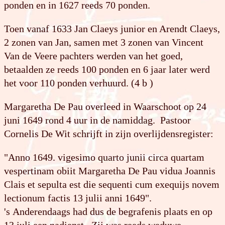
ponden en in 1627 reeds 70 ponden.
Toen vanaf 1633 Jan Claeys junior en Arendt Claeys,
2 zonen van Jan, samen met 3 zonen van Vincent
Van de Veere pachters werden van het goed,
betaalden ze reeds 100 ponden en 6 jaar later werd
het voor 110 ponden verhuurd. (4 b )
Margaretha De Pau overleed in Waarschoot op 24
juni 1649 rond 4 uur in de namiddag. Pastoor
Cornelis De Wit schrijft in zijn overlijdensregister:
"Anno 1649. vigesimo quarto junii circa quartam
vespertinam obiit Margaretha De Pau vidua Joannis
Clais et sepulta est die sequenti cum exequijs novem
lectionum factis 13 julii anni 1649".
's Anderendaags had dus de begrafenis plaats en op
13 juli een nadienst. Zij was reeds weduwe.