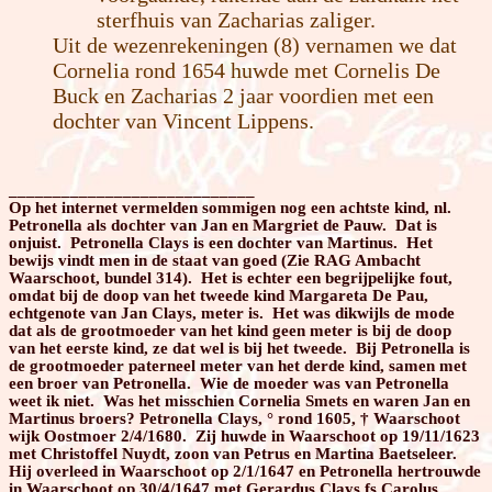
sterfhuis van Zacharias zaliger.
Uit de wezenrekeningen (8) vernamen we dat
Cornelia rond 1654 huwde met Cornelis De
Buck en Zacharias 2 jaar voordien met een
dochter van Vincent Lippens.
____________________________
Op het internet vermelden sommigen nog een achtste kind, nl.
Petronella als dochter van Jan en Margriet de Pauw. Dat is
onjuist. Petronella Clays is een dochter van Martinus. Het
bewijs vindt men in de staat van goed (Zie RAG Ambacht
Waarschoot, bundel 314). Het is echter een begrijpelijke fout,
omdat bij de doop van het tweede kind Margareta De Pau,
echtgenote van Jan Clays, meter is. Het was dikwijls de mode
dat als de grootmoeder van het kind geen meter is bij de doop
van het eerste kind, ze dat wel is bij het tweede. Bij Petronella is
de grootmoeder paterneel meter van het derde kind, samen met
een broer van Petronella. Wie de moeder was van Petronella
weet ik niet. Was het misschien Cornelia Smets en waren Jan en
Martinus broers? Petronella Clays, ° rond 1605, † Waarschoot
wijk Oostmoer 2/4/1680. Zij huwde in Waarschoot op 19/11/1623
met Christoffel Nuydt, zoon van Petrus en Martina Baetseleer.
Hij overleed in Waarschoot op 2/1/1647 en Petronella hertrouwde
in Waarschoot op 30/4/1647 met Gerardus Clays fs Carolus.