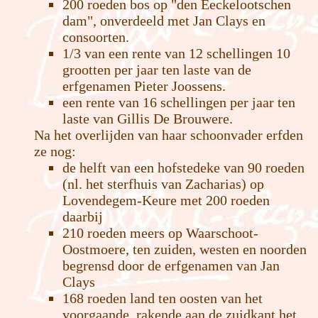
200 roeden bos op "den Eeckelootschen
dam", onverdeeld met Jan Clays en
consoorten.
1/3 van een rente van 12 schellingen 10
grootten per jaar ten laste van de
erfgenamen Pieter Joossens.
een rente van 16 schellingen per jaar ten
laste van Gillis De Brouwere.
Na het overlijden van haar schoonvader erfden
ze nog:
de helft van een hofstedeke van 90 roeden
(nl. het sterfhuis van Zacharias) op
Lovendegem-Keure met 200 roeden
daarbij
210 roeden meers op Waarschoot-
Oostmoere, ten zuiden, westen en noorden
begrensd door de erfgenamen van Jan
Clays
168 roeden land ten oosten van het
voorgaande, rakende aan de zuidkant het