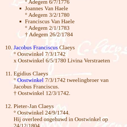
° Adegem 6/7/1776
Joannes Van Haele
° Adegem 3/2/1780
Franciscus Van Haele
° Adegem 2/1/1783
† Adegem 26/2/1784
Jacobus Franciscus
Claeys
° Oostwinkel 7/3/1742
x Oostwinkel 6/5/1780 Livina Verstraeten
Egidius Claeys
°
Oostwinkel
7/3/1742 tweelingbroer van
Jacobus Franciscus.
† Oostwinkel 12/3/1742.
Pieter-Jan Claeys
° Oostwinkel 24/9/1744.
Hij overleed ongehuwd in Oostwinkel op
24/12/1804.