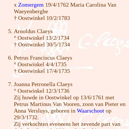
x
Zomergem
19/4/1762 Maria Carolina Van
Waeyenberghe
† Oostwinkel 10/2/1783
Arnoldus Claeys
° Oostwinkel 13/2/1734
† Oostwinkel 30/5/1734
Petrus Franciscus Claeys
° Oostwinkel 4/4/1735
† Oostwinkel 17/4/1735
Joanna Petronella Claeys
° Oostwinkel 12/3/1736
Zij huwde in Oostwinkel op 13/6/1761 met
Petrus Martinus Van Vooren, zoon van Pieter en
Anna Versluys, geboren in
Waarschoot
op
29/3/1732.
Zij verkochten eveneens het zevende part van