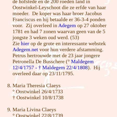
de hofstede en de 200 roeden land in
Oostwinkel-Leyschoot die ze erfde van haar
moeder. De koper was haar broer Jacobus
Franciscus en hij betaalde er 36-3-4 ponden
voor. Zij overleed in
Adegem
op 27 oktober
1781 en had 7 zonen waarvan geen van de 5
jongste 3 weken oud werd. (53)
Zie
hier
op de grote en interessante webstek
Adegem.net
voor hun verdere afstamming.
Petrus hertrouwde met de 23 jaar jongere
Petronella De Busschere (°
Maldegem
12/4/1757 - † Maldegem 22/4/1808
). Hij
overleed daar op 23/11/1795.
Maria Theresia Claeys
° Oostwinkel 26/4/1733
† Oostwinkel 10/8/1738
Maria Livina Claeys
° Oostwinkel 22/8/1739