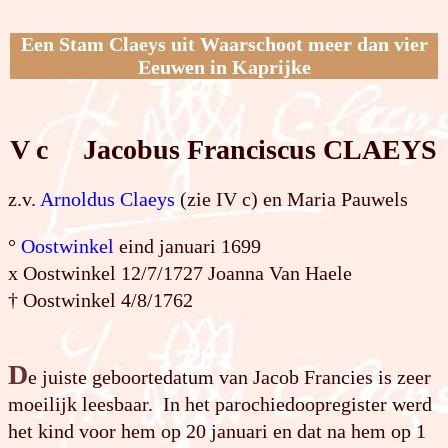
Een Stam Claeys uit Waarschoot meer dan vier
Eeuwen in Kaprijke
V c Jacobus Franciscus CLAEYS
z.v.
Arnoldus Claeys
(zie IV c) en Maria Pauwels
°
Oostwinkel
eind januari 1699
x Oostwinkel 12/7/1727 Joanna Van Haele
† Oostwinkel 4/8/1762
D
e juiste geboortedatum van Jacob Francies is zeer
moeilijk leesbaar. In het parochiedoopregister werd
het kind voor hem op 20 januari en dat na hem op 1