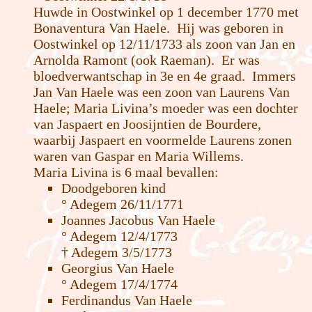
Huwde in Oostwinkel op 1 december 1770 met
Bonaventura Van Haele. Hij was geboren in
Oostwinkel op 12/11/1733 als zoon van Jan en
Arnolda Ramont (ook Raeman). Er was
bloedverwantschap in 3e en 4e graad. Immers
Jan Van Haele was een zoon van Laurens Van
Haele; Maria Livina’s moeder was een dochter
van Jaspaert en Joosijntien de Bourdere,
waarbij Jaspaert en voormelde Laurens zonen
waren van Gaspar en Maria Willems.
Maria Livina is 6 maal bevallen:
Doodgeboren kind
° Adegem 26/11/1771
Joannes Jacobus Van Haele
° Adegem 12/4/1773
† Adegem 3/5/1773
Georgius Van Haele
° Adegem 17/4/1774
Ferdinandus Van Haele