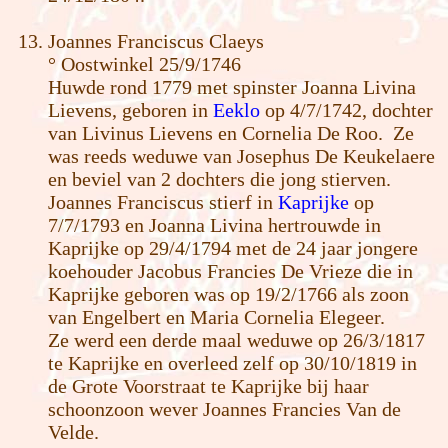
Joannes Franciscus Claeys
° Oostwinkel 25/9/1746
Huwde rond 1779 met spinster Joanna Livina
Lievens, geboren in
Eeklo
op 4/7/1742, dochter
van Livinus Lievens en Cornelia De Roo. Ze
was reeds weduwe van Josephus De Keukelaere
en beviel van 2 dochters die jong stierven.
Joannes Franciscus stierf in
Kaprijke
op
7/7/1793 en Joanna Livina hertrouwde in
Kaprijke op 29/4/1794 met de 24 jaar jongere
koehouder Jacobus Francies De Vrieze die in
Kaprijke geboren was op 19/2/1766 als zoon
van Engelbert en Maria Cornelia Elegeer.
Ze werd een derde maal weduwe op 26/3/1817
te Kaprijke en overleed zelf op 30/10/1819 in
de Grote Voorstraat te Kaprijke bij haar
schoonzoon wever Joannes Francies Van de
Velde.