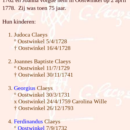
1762 en Joanna volgde hem in Oostwinkel op 2 april
1778. Zij was toen 75 jaar.
Hun kinderen:
Judoca Claeys
° Oostwinkel 5/4/1728
† Oostwinkel 16/4/1728
Joannes Baptiste Claeys
° Oostwinkel 11/7/1729
† Oostwinkel 30/11/1741
Georgius
Claeys
° Oostwinkel 30/3/1731
x Oostwinkel 24/4/1759 Carolina Wille
† Oostwinkel 26/12/1793
Ferdinandus
Claeys
°
Oostwinkel
7/9/1732