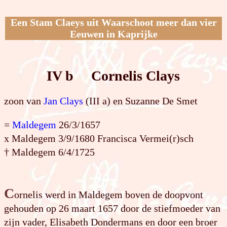
Een Stam Claeys uit Waarschoot meer dan vier
Eeuwen in Kaprijke
IV b Cornelis Clays
zoon van
Jan Clays
(III a) en Suzanne De Smet
=
Maldegem
26/3/1657
x Maldegem 3/9/1680 Francisca Vermei(r)sch
† Maldegem 6/4/1725
C
ornelis werd in Maldegem boven de doopvont
gehouden op 26 maart 1657 door de stiefmoeder van
zijn vader, Elisabeth Dondermans en door een broer