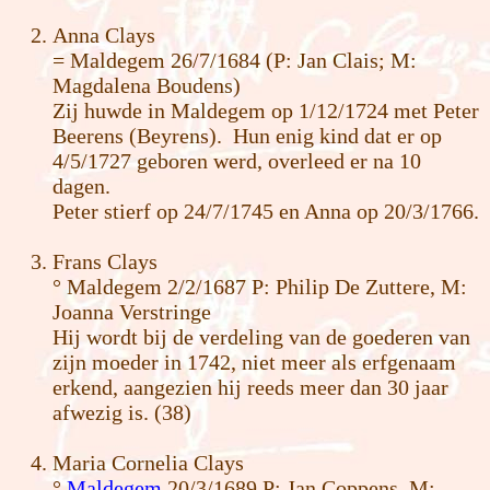
Anna Clays
= Maldegem 26/7/1684 (P: Jan Clais; M:
Magdalena Boudens)
Zij huwde in Maldegem op 1/12/1724 met Peter
Beerens (Beyrens). Hun enig kind dat er op
4/5/1727 geboren werd, overleed er na 10
dagen.
Peter stierf op 24/7/1745 en Anna op 20/3/1766.
Frans Clays
° Maldegem 2/2/1687 P: Philip De Zuttere, M:
Joanna Verstringe
Hij wordt bij de verdeling van de goederen van
zijn moeder in 1742, niet meer als erfgenaam
erkend, aangezien hij reeds meer dan 30 jaar
afwezig is. (38)
Maria Cornelia Clays
°
Maldegem
20/3/1689 P: Jan Coppens, M: