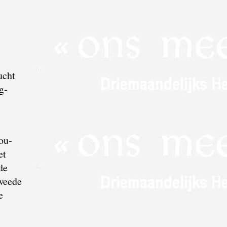
ucht
g­
ou­
et
de
tweede
e