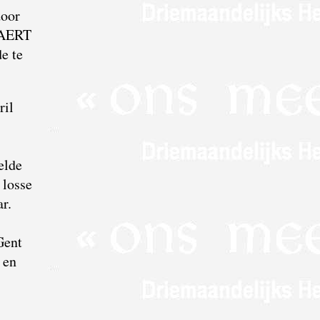
door
YVAERT
e te
ril
elde
 losse
ar.
Gent
 en