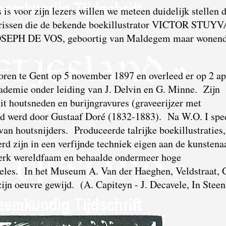
ts is voor zijn lezers willen we meteen duidelijk stellen 
librissen die de bekende boekillustrator VICTOR STU
 JOSEPH DE VOS, geboortig van Maldegem maar wonend
oren te Gent op 5 november 1897 en overleed er op 2 ap
ademie onder leiding van J. Delvin en G. Minne. Zijn
uit houtsneden en burijngravures (graveerijzer met
oed werd door Gustaaf Doré (1832-1883). Na W.O. I spe
van houtsnijders. Produceerde talrijke boekillustraties,
erd zijn in een verfijnde techniek eigen aan de kunstena
 werk wereldfaam en behaalde ondermeer hoge
geles. In het Museum A. Van der Haeghen, Veldstraat, 
zijn oeuvre gewijd. (A. Capiteyn - J. Decavele, In Steen