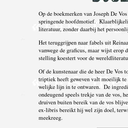
Op de boekmerken van Joseph De Vos is
springende hoofd­motief. Klaar­blijke­l
literatuur, zonder daarbij het persoonl
Het terug­grijpen naar fabels uit Rein
vanwege de graficus, maar wijst erop 
stelling koestert voor de wereld­literatu
Of de kunstenaar die de heer De Vos t
triptiek heeft geweven valt moeilijk t
welijke lijn in te ontwaren. De ingre­
ondeugend speels trekje van de vos, he
druiven buiten bereik van de vos blijve
ex-libris bereikt hij wel zijn doel, ter
meekreeg.