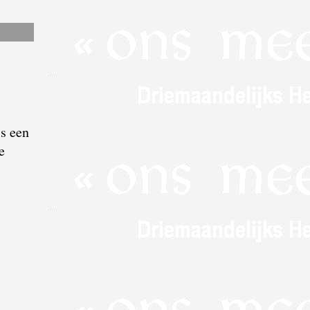
ls een
e