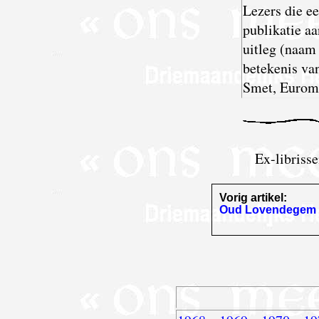
Lezers die ee
publi­katie 
uitleg (naam 
betekenis van
Smet, Euroma
Ex-libriss
Vorig artikel:
Oud Lovendegem