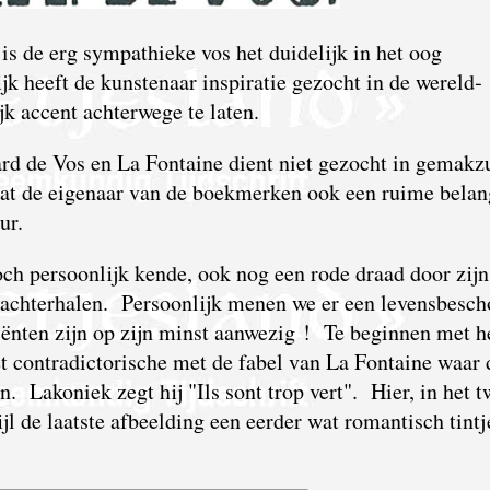
 de erg sympa­thieke vos het duidelijk in het oog
ijk heeft de kunste­naar inspiratie gezocht in de wereld­
ijk accent achterwege te laten.
aard de Vos en La Fontaine dient niet gezocht in gemak­z
dat de eigenaar van de boek­merken ook een ruime belan
ur.
och persoonlijk kende, ook nog een rode draad door zijn
e achter­halen. Persoonlijk menen we er een levens­besch
diënten zijn op zijn minst aanwezig ! Te beginnen met h
t contra­dictorische met de fabel van La Fontaine waar 
n. Lakoniek zegt hij "Ils sont trop vert". Hier, in het 
wijl de laatste afbeelding een eerder wat romantisch tintj