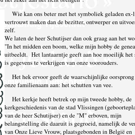
Wie kan ons beter met het symboliek geladen ex-l
vertrouwt maken dan de bezitter, ontwerper en uitvoe
zelf.
We laten de heer Schutijser dan ook graag aan het wo
"In het midden een boom, welke mijn hobby de genea
uitbeeldt. Het lantaarntje geeft aan hoe moeilijk het
is gegevens te verkrijgen van onze voorouders.
Het hek ervoor geeft de waarschijnlijke oorsprong
onze familienaam aan: het schutten van vee.
Het kerkje heeft betrek op mijn tweede hobby, de
kerkgeschiedenis van de stad Vlissingen (geboortepl
van de heer Schutijser) en de "M" erboven, mijn
belangstelling die daaruit is gegroeid, namelijk de ve
van Onze Lieve Vrouw, plaatsgebonden in België en