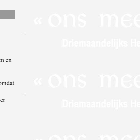
en en
 omdat
eer