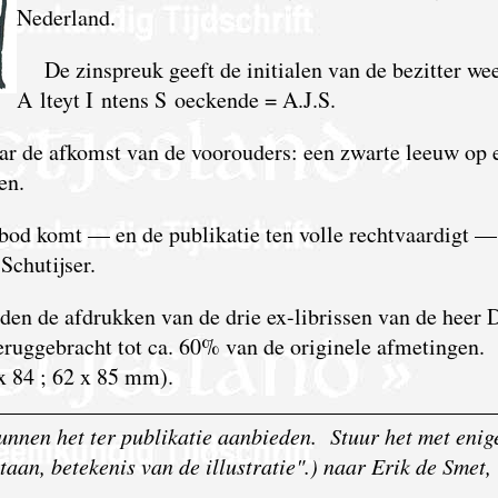
Nederland.
De zinspreuk geeft de initialen van de bezitter wee
A lteyt I ntens S oeckende = A.J.S.
ar de afkomst van de voorouders: een zwarte leeuw op 
en.
n bod komt — en de publikatie ten volle rechtvaardigt —
Schutijser.
den de afdrukken van de drie ex-librissen van de heer 
 teruggebracht tot ca. 60% van de originele afmetingen.
 x 84 ; 62 x 85 mm).
 kunnen het ter publikatie aanbieden. Stuur het met enig
aan, betekenis van de illustratie".) naar Erik de Smet,