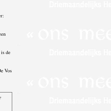
r:
een
 is de
De Vos
e