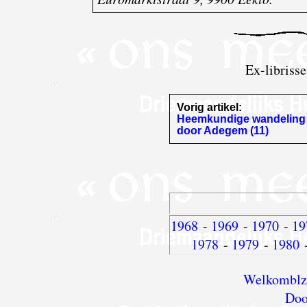
Ex-libriss
Vorig artikel:
Heemkundige wandeling
door Adegem (11)
1968
-
1969
-
1970
-
19
1978
-
1979
-
1980
Welkomblz 
Doo