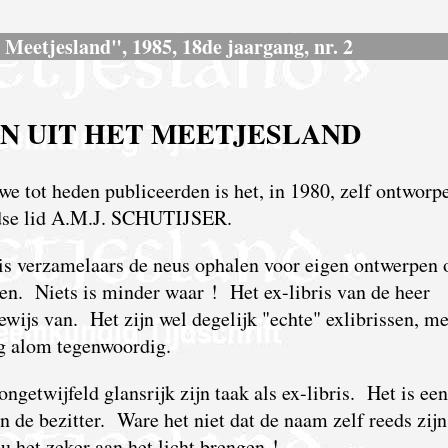
s Meetjesland", 1985, 18de jaargang, nr. 2
EN UIT HET MEETJESLAND
we tot heden publiceerden is het, in 1980, zelf ontworp
ndse lid A.M.J. SCHUTIJSER.
ris verzamelaars de neus ophalen voor eigen ontwerpen
en. Niets is minder waar ! Het ex-libris van de heer
ewijs van. Het zijn wel degelijk "echte" exlibrissen, m
nog alom tegenwoordig.
getwijfeld glansrijk zijn taak als ex-libris. Het is een
n de bezitter. Ware het niet dat de naam zelf reeds zijn
u het zeker aan het licht brengen !