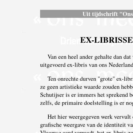
Uit tijdschrift "On
EX-LIBRISS
Van een heel ander gehalte dan dat 
uitgevoerd ex-libris van ons Nederla
Ten onrechte durven "grote" ex-lib
ze geen artistieke waarde zouden hebb
Schutijser is er immers het sprekend b
zelfs, de primaire doelstelling is er 
Het hier weergegeven werk vervult on
grafische weergave van de identiteit va
Vlaamse aard verraadt, het ex-libris zo