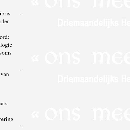
ibris
rder
ord:
logie
 soms
 van
aats
rering