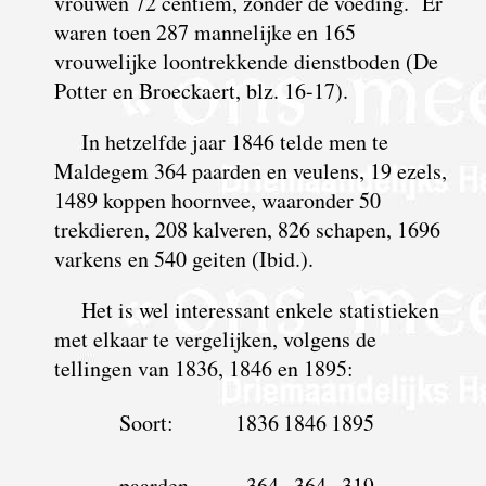
vrouwen 72 centiem, zonder de voeding. Er
waren toen 287 mannelijke en 165
vrouwelijke loontrekkende dienstboden (De
Potter en Broeckaert, blz. 16-17).
In hetzelfde jaar 1846 telde men te
Maldegem 364 paarden en veulens, 19 ezels,
1489 koppen hoornvee, waaronder 50
trekdieren, 208 kalveren, 826 schapen, 1696
varkens en 540 geiten (Ibid.).
Het is wel interessant enkele statistieken
met elkaar te vergelijken, volgens de
tellingen van 1836, 1846 en 1895:
Soort:
1836
1846
1895
paarden
364
364
319