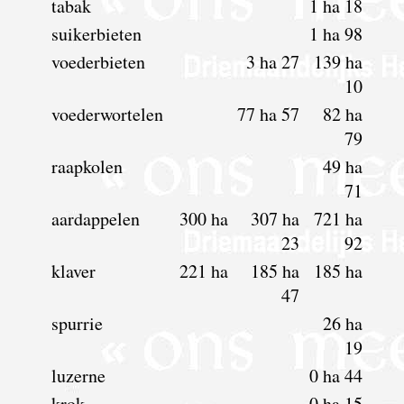
tabak
1 ha 18
suikerbieten
1 ha 98
voederbieten
3 ha 27
139 ha
10
voederwortelen
77 ha 57
82 ha
79
raapkolen
49 ha
71
aardappelen
300 ha
307 ha
721 ha
23
92
klaver
221 ha
185 ha
185 ha
47
spurrie
26 ha
19
luzerne
0 ha 44
krok
0 ha 15