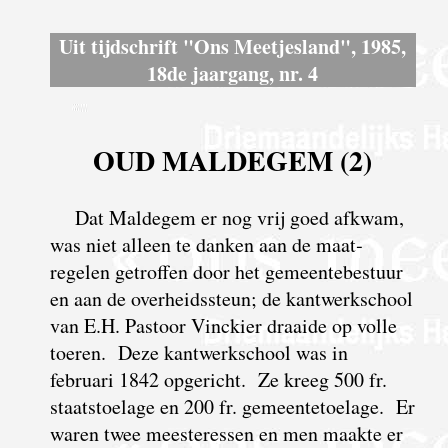
Uit tijdschrift "Ons Meetjesland", 1985,
18de jaargang, nr. 4
OUD MALDEGEM (2)
Dat Maldegem er nog vrij goed afkwam,
was niet alleen te danken aan de maat­
regelen getroffen door het gemeente­bestuur
en aan de over­heids­steun; de kant­werk­school
van E.H. Pastoor Vinckier draaide op volle
toeren. Deze kantwerk­school was in
februari 1842 opgericht. Ze kreeg 500 fr.
staats­toelage en 200 fr. gemeente­toelage. Er
waren twee meesteressen en men maakte er