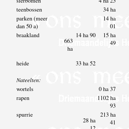
sierbomen
4 ha 25
teenbossen
34 ha
parken (meer
14 ha
dan 50 a)
01
braakland
14 ha 90
15 ha
663
49
ha
heide
33 ha 52
Nateelten:
wortels
0 ha 37
rapen
1102 ha
93
spurrie
213 ha
28 ha
41
12