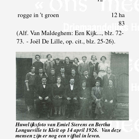
rogge in 't groen
12 ha
83
(Alf. Van Maldeghem: Een Kijk..., blz. 72-
73. - Joël De Lille, op. cit., blz. 25-26).
Huwelijksfoto van Emiel Sierens en Bertha
Longueville te Kleit op 14 april 1926. Van deze
mensen zijn er nog een vijftal in leven.