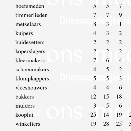
hoefsmeden
5
5
7
timmerlieden
7
7
9
metselaars
8
3
1
kuipers
4
3
2
huidevetters
2
2
2
koperslagers
2
2
2
kleermakers
7
6
4
schoenmakers
4
5
2
klompkappers
5
5
3
vleeshouwers
4
4
6
bakkers
12
15
18
mulders
3
5
6
kooplui
25
14
19
winkeliers
19
28
25