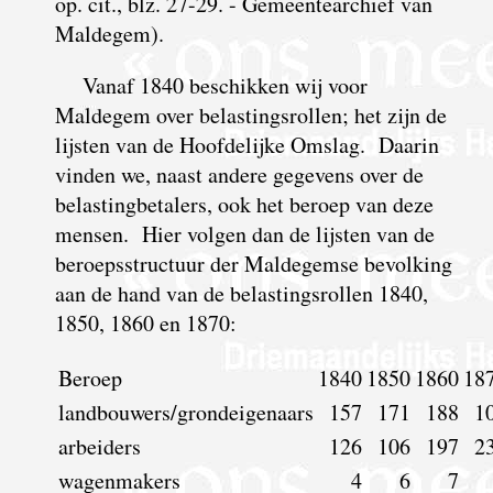
op. cit., blz. 27-29. - Gemeentearchief van
Maldegem).
Vanaf 1840 beschikken wij voor
Maldegem over belastingsrollen; het zijn de
lijsten van de Hoofdelijke Omslag. Daarin
vinden we, naast andere gegevens over de
belastingbetalers, ook het beroep van deze
mensen. Hier volgen dan de lijsten van de
beroepsstructuur der Maldegemse bevolking
aan de hand van de belastingsrollen 1840,
1850, 1860 en 1870:
Beroep
1840
1850
1860
18
landbouwers/grondeigenaars
157
171
188
1
arbeiders
126
106
197
2
wagenmakers
4
6
7