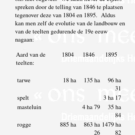
spreken door de telling van 1846 te plaatsen
tegenover deze van 1804 en 1895. Aldus
kan
men zelf de evolutie van de landbouw en
van de teelten gedurende de 19e eeuw
nagaan:
Aard van de
1804
1846
1895
teelten:
tarwe
18 ha
135 ha
96 ha
31
spelt
3 ha 17
masteluin
4 ha 79
35 ha
84
rogge
885 ha
863 ha
1479 ha
26
82