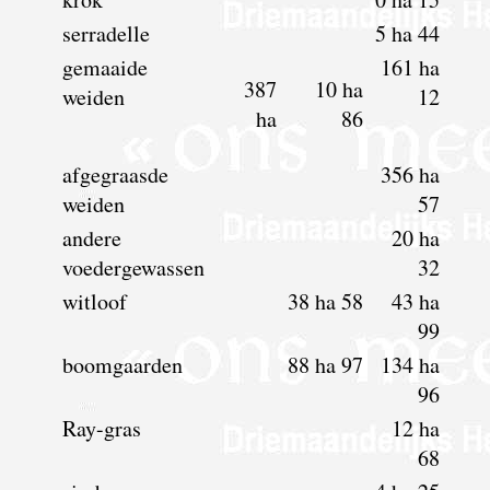
serradelle
5 ha 44
gemaaide
161 ha
387
10 ha
weiden
12
ha
86
afgegraasde
356 ha
weiden
57
andere
20 ha
voedergewassen
32
witloof
38 ha 58
43 ha
99
boomgaarden
88 ha 97
134 ha
96
Ray-gras
12 ha
68