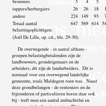
brouwers
5
4
5
tappers/herbergiers
26
26
18
andere
224
149
93
Totaal aantal
647
569
614
5
belastingsplichtigen:
(Joël De Lille, op. cit., blz. 29-30).
De overwegende - in aantal althans -
groepen belastingbetalenden zijn de
landbouwers, grondeigenaars en de
arbeiders, dit zijn de landarbeiders. Dit is
normaal voor een overwegend landelijke
gemeente, zoals Maldegem toen was. Naast
deze grondbelangen - de renteniers en de
bijzonderen of particulieren horen daar ook
bij - treft men een aantal ambachtslui en