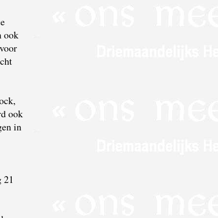
te
n ook
 voor
icht
ock,
rd ook
gen in
g 21