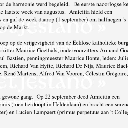
door de harmonie werd begeleid. De eerste naoorlogse k
 de laatste week van augustus. Amicitia hield een
s en gaf de week daarop (1 september) om halfnegen 's
 op de Markt.
oep op de vrijgevigheid van de Eeklose katholieke burg
orzitter Maurice Goethals, ondervoorzitters Armand Go
ul Bastien, penningmeester Maurice Bonte, leden: Juli
m, Richard Van Hyfte, Richard De Nijs, Maurice Bael
, René Martens, Alfred Van Vooren, Célestin Grégoire,
jn gewone gang. Op 22 september deed Amicitia een
mis (toen herdoopt in Heldenlaan) en bracht een seren
ter) en Lucien Lampaert (primus perpetuus aan 't Colle