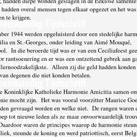
ur, hadden diepe wonden geslagen in de Eeklose samenl
n hadden overal mensen tegen elkaar opgezet en het was
n te krijgen.
mber 1944 werden opgeluisterd door een stedelijke har
ilia en St.-Georges, onder leiding van Aimé Mouqué,
ol. In die beroerde tijd was er van een Ceciliafeest ge
or rantsoenering en er was een ontzettend gebrek aan ga
llernoodzakelijkste. Alleen zij die geld hadden konden
 van degenen die niet konden betalen.
de Koninklijke Katholieke Harmonie Amicitia samen om
nie mocht zijn. Het was vooral voorzitter Maurice Goe
uden gevraagd worden en welke niet. De rangen waren 
oep tot nieuwe leden als ze maar onvoorwaardelijk trou
Daardoor waren de principes waarop de harmonie steu
liek, steunde de koning en werd patriottisch, eerst Belg