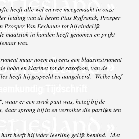
fte heeft alle wel en wee meegemaakt in onze
r leiding van de heren Pius Ryffranck, Prosper
n Prosper Van Eechaute tot hij eindelijk
 de maatstok in handen heeft genomen en prijkt
dienaar was.
strument maar noem mij eens een blaasinstrument
 de hobo en klarinet tot de saxofoon, van de
lles heeft hij gespeeld en aangeleerd. Welke chef
, waar er een zwak punt was, hetzij bij de
, daar sprong hij in en vertolkte die partijen ten
t hart heeft hij ieder leerling gelijk bemind. Met