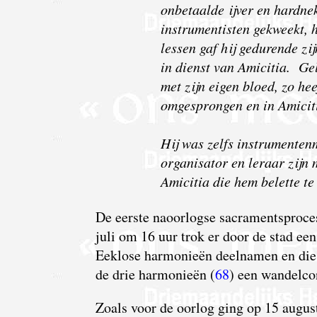
onbetaalde ijver en hardnek
instrumentisten gekweekt, hi
lessen gaf hij gedurende zij
in dienst van Amicitia. Gel
met zijn eigen bloed, zo hee
omgesprongen en in Amicit
Hij was zelfs instrumentenm
organisator en leraar zijn 
Amicitia die hem belette te
De
eerste naoorlogse sacramentsproces
juli om 16 uur trok er door de stad ee
Eeklose harmonieën deelnamen en die 
de drie harmonieën (
68
) een wandelcon
Zoals voor de oorlog ging op 15 august