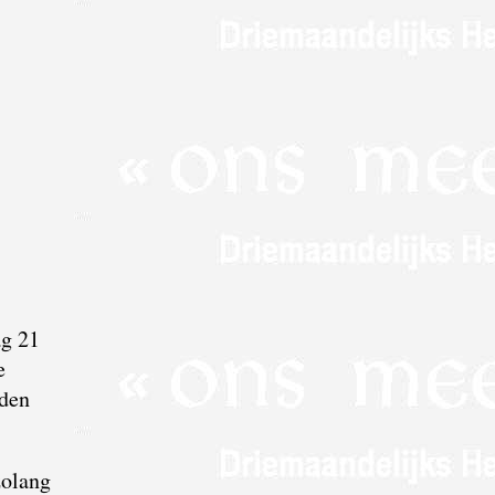
ag 21
e
lden
zolang