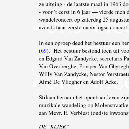
ze uitging - de laatste maal in 1963 
- voor 't eerst in 6 jaar — vierde men
wandelconcert op zaterdag 25 augustu
avonds haar eerste naoorlogse concert
In
een oproep deed het bestuur een ber
(
69
). Het bestuur bestond toen uit vo
en Edgard Van Zandycke, secretaris Pa
Van Overberghe, Prosper Van Ghyseghe
Willy Van Zandycke, Nestor Verstraete
Aimé De Vliegher en Adolf Acke.
Stilaan hernam het openbaar leven zi
muzikale wandeling op Molenstraatker
aan Mevr. E. Verbiest (oudste inwoons
DE "KLIEK"