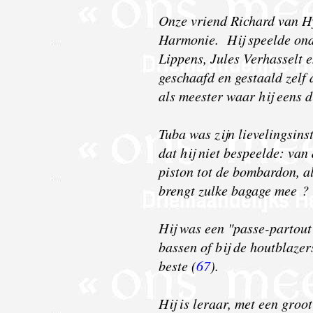
Onze vriend Richard van Hy
Harmonie. Hij speelde onde
Lippens, Jules Verhasselt e
geschaafd en gestaald zelf
als meester waar hij eens 
Tuba was zijn lievelingsin
dat hij niet bespeelde: van
piston tot de bombardon, a
brengt zulke bagage mee ?
Hij
was een "passe-partout"
bassen of bij de houtblazers
beste (
67
).
Hij is leraar, met een groo