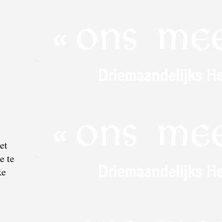
et
e te
ke