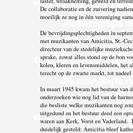
laster, wraakneming, geweld en terre
De collaboratie en de zuivering nadie
moeilijk ze nog in één vereniging same
De bevrijdingsplechtigheden in septe
met muzikanten van Amicitia, St.-Cec
directeur van de stedelijke muziekscho
sprake, zowat alles stond op de bon vo
kolen, kleren en levensmiddelen, het a
terecht op de zwarte markt, tot nadeel
In maart 1945 kwam het bestuur van 
onderzoeken wie nog lid van de harmo
die besliste welke muzikanten nog zo
uitgedund en het bestuur deed een opr
waren aan Kerk, Vorst en Vaderland. 
duidelijk gesteld: Amicitia bleef katho