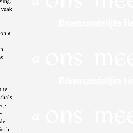
eving.
 vaak
monie
en
s,
 te
thals
erg
w
nde
isch