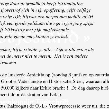
kige door drijvendheid heeft hij tientallen
j overtrof zich in zijn opoffering, zelfs solfège
n vrije tijd; hij was een perpetuum mobile altijd
ijk een goede pelikaan die zijn eigen jong spijst
ft hij kwistig met zijn muziekkennis
ia vele goede muzikanten gevormd.
aker, hij herstelde ze alle. Zijn verdiensten als
met de meter niet te meten. Het is ten andere
 trouwen.
sie luisterde Amicitia op (zondag 3 juni) en op zaterd
n Grootse Vaderlandse en Historische Stoet, waaraan all
50.000 kijkers naar Eeklo bracht ! De dag daarop hie
cert door de straten van Eeklo.
us (halfoogst) de O.-L.- Vrouwprocessie weer uit, die 