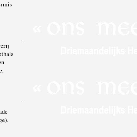
ermis
erij
ethals
en
e,
ade
ge).