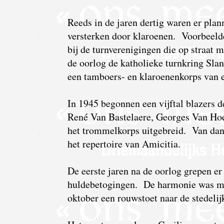
Reeds in de jaren dertig waren er pla
versterken door klaroenen. Voorbeeld
bij de turnverenigingen die op straat
de oorlog de katholieke turnkring Slan
een tamboers- en klaroenenkorps van e
In 1945 begonnen een vijftal blazers 
René Van Bastelaere, Georges Van Ho
het trommelkorps uitgebreid. Van dan 
het repertoire van Amicitia.
De eerste jaren na de oorlog grepen e
huldebetogingen. De harmonie was mee
oktober een rouwstoet naar de stedelij