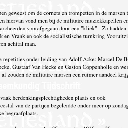
nnen geweest om de cornets en trompetten in de marsen 
en hiervan vond men bij de militaire muziekkapellen e
 marcheerden voorafgegaan door een "kliek". Zo hadden
k en Vrank en ook de socialistische turnkring Vooruitz
en achttal man.
de repetities onder leiding van Adolf Acke: Marcel De B
ecke, Gustaaf Van Hecke en Gaston Coppenholle en we
af zouden de militaire marsen een ruimer aandeel krij
r vaak herdenkingsplechtigheden plaats en ook
stal van de partijen begeleidde onder meer op zonda
ke begraafplaats.