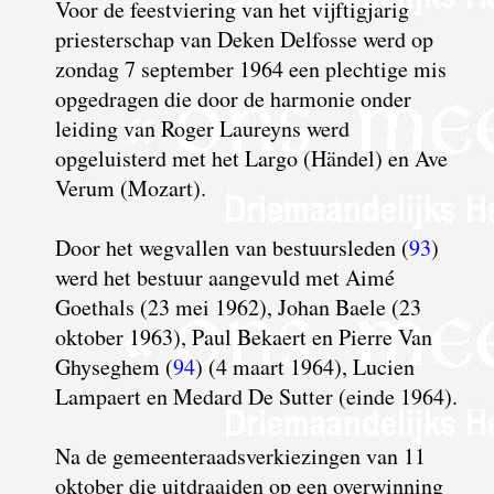
Voor de feestviering van het vijftigjarig
priesterschap van Deken Delfosse werd op
zondag 7 september 1964 een plechtige mis
opgedragen die door de harmonie onder
leiding van Roger Laureyns werd
opgeluisterd met het Largo (Händel) en Ave
Verum (Mozart).
D
oor
h
et wegvallen van bestuursleden (
93
)
werd het bestuur aangevuld met Aimé
Goethals (23 mei 1962), Johan Baele (23
oktober 1963), Paul Bekaert en Pierre Van
Ghyseghem (
94
) (4 maart 1964), Lucien
Lampaert en Medard De Sutter (einde 1964).
Na de gemeenteraadsverkiezingen van 11
oktober die uitdraaiden op een overwinning