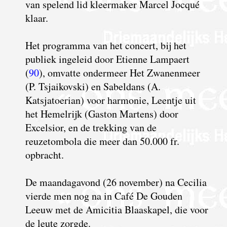
van spelend lid kleermaker Marcel Jocqué
klaar.
H
et programma van het concert, bij het
publiek ingeleid door Etienne Lampaert
(
90
), omvatte ondermeer Het Zwanenmeer
(P. Tsjaikovski) en Sabeldans (A.
Katsjatoerian) voor harmonie, Leentje uit
het Hemelrijk (Gaston Martens) door
Excelsior, en de trekking van de
reuzetombola die meer dan 50.000 fr.
opbracht.
De maandagavond (26 november) na Cecilia
vierde men nog na in Café De Gouden
Leeuw met de Amicitia Blaaskapel, die voor
de leute zorgde.