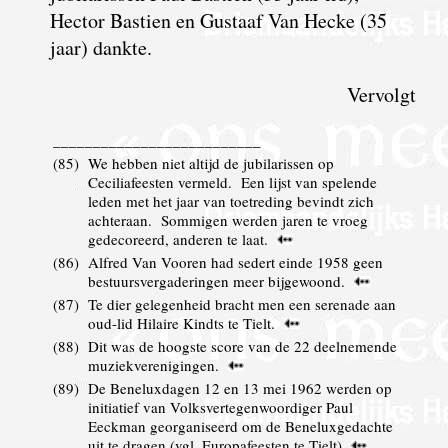
Hector Bastien en Gustaaf Van Hecke (35
jaar) dankte.
Vervolgt
__________________________
(
85
)
We hebben niet altijd de jubilarissen op
Ceciliafeesten vermeld. Een lijst van spelende
leden met het jaar van toetreding bevindt zich
achteraan. Sommigen werden jaren te vroeg
gedecoreerd, anderen te laat.
(
86
)
Alfred Van Vooren had sedert einde 1958 geen
bestuursvergaderingen meer bijgewoond.
(
87
)
Te dier gelegenheid bracht men een serenade aan
oud-lid Hilaire Kindts te Tielt.
(
88
)
Dit was de hoogste score van de 22 deelnemende
muziekverenigingen.
(
89
)
De Beneluxdagen 12 en 13 mei 1962 werden op
initiatief van Volksvertegenwoordiger Paul
Eeckman georganiseerd om de Beneluxgedachte
uit te dragen (vgl. Europafeesten te Tielt)