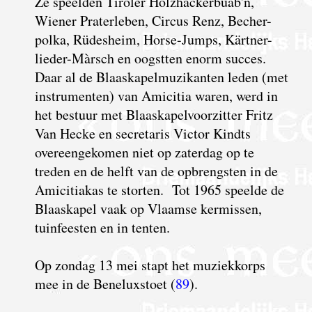
Ze speelden Tiroler Holzhackerbuab'n,
Wiener Praterleben, Circus Renz, Becher-
polka, Rüdesheim, Horse-Jumps, Kärtner-
lieder-Màrsch en oogstten enorm succes.
Daar al de Blaaskapelmuzikanten leden (met
instrumenten) van Amicitia waren, werd in
het bestuur met Blaaskapelvoorzitter Fritz
Van Hecke en secretaris Victor Kindts
overeengekomen niet op zaterdag op te
treden en de helft van de opbrengsten in de
Amicitiakas te storten. Tot 1965 speelde de
Blaaskapel vaak op Vlaamse kermissen,
tuinfeesten en in tenten.
O
p zondag 13 mei stapt het muziekkorps
mee in de Beneluxstoet (
89
).