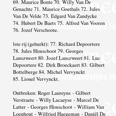
69. Maurice Bonte 70. Willy Van De
Genachte 71. Maurice Goethals 72. Jules
Van De Velde 73. Edgard Van Zandycke
74. Hubert De Baets 75. Alfred Van Vooren
76. Jozef Verschoote.
lste rij (gehurkt): 77. Richard Depoortere
78. Jules Himschoot 79. Georges
Lanszweert 80. Jozef Lanszweert 81. Luc
Depoortere 82. Dirk Broeckaert 83. Gilbert
Bottelberge 84. Michel Vervynckt
85. Lionel Vervynckt.
Ontbreken: Roger Laureyns - Gilbert
Verstraete - Willy Lacaeyse - Marcel De
Latter - Georges Himschoot - William Van
Loenhout - Wilfried Haegeman - Daniël De