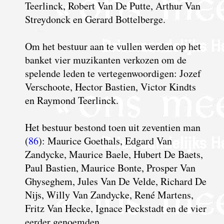
Teerlinck, Robert Van De Putte, Arthur Van
Streydonck en Gerard Bottelberge.
Om het bestuur aan te vullen werden op het
banket vier muzikanten verkozen om de
spelende leden te vertegenwoordigen: Jozef
Verschoote, Hector Bastien, Victor Kindts
en Raymond Teerlinck.
H
et bestuur bestond toen uit zeventien man
(
86
): Maurice Goethals, Edgard Van
Zandycke, Maurice Baele, Hubert De Baets,
Paul Bastien, Maurice Bonte, Prosper Van
Ghyseghem, Jules Van De Velde, Richard De
Nijs, Willy Van Zandycke, René Martens,
Fritz Van Hecke, Ignace Peckstadt en de vier
eerder genoemden.