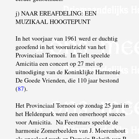
j) NAAR EREAFDELING: EEN
MUZIKAAL HOOGTEPUNT
I
n het voorjaar van 1961 werd er duchtig
geoefend in het vooruitzicht van het
Provinciaal Tornooi. In Tielt speelde
Amicitia een concert op 27 mei op
uitnodiging van de Koninklijke Harmonie
De Goede Vrienden, die 110 jaar bestond
(
87
).
Het Provinciaal Tornooi op zondag 25 juni in
het Heldenpark werd een onverhoopt succes
voor Amicitia. Na Feestmars speelde de
harmonie Zomerbeelden van J. Moerenhout
als opgelegd werk en Domein Bokrijk van R.