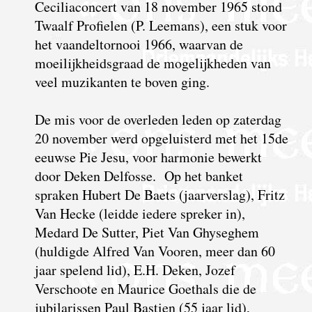
Ceciliaconcert van 18 november 1965 stond
Twaalf Profielen (P. Leemans), een stuk voor
het vaandeltornooi 1966, waarvan de
moeilijkheidsgraad de mogelijkheden van
veel muzikanten te boven ging.
De mis voor de overleden leden op zaterdag
20 november werd opgeluisterd met het 15de
eeuwse Pie Jesu, voor harmonie bewerkt
door Deken Delfosse. Op het banket
spraken Hubert De Baets (jaarverslag), Fritz
Van Hecke (leidde iedere spreker in),
Medard De Sutter, Piet Van Ghyseghem
(huldigde Alfred Van Vooren, meer dan 60
jaar spelend lid), E.H. Deken, Jozef
Verschoote en Maurice Goethals die de
jubilarissen Paul Bastien (55 jaar lid),