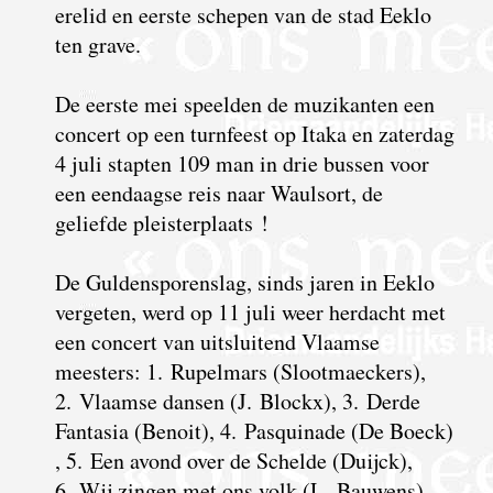
erelid en eerste schepen van de stad Eeklo
ten grave.
De eerste mei speelden de muzikanten een
concert op een turnfeest op Itaka en zaterdag
4 juli stapten 109 man in drie bussen voor
een eendaagse reis naar Waulsort, de
geliefde pleisterplaats !
De Guldensporenslag, sinds jaren in Eeklo
vergeten, werd op 11 juli weer herdacht met
een concert van uitsluitend Vlaamse
meesters: 1. Rupelmars (Slootmaeckers),
2. Vlaamse dansen (J. Blockx), 3. Derde
Fantasia (Benoit), 4. Pasquinade (De Boeck)
, 5. Een avond over de Schelde (Duijck),
6. Wij zingen met ons volk (L. Bauwens),