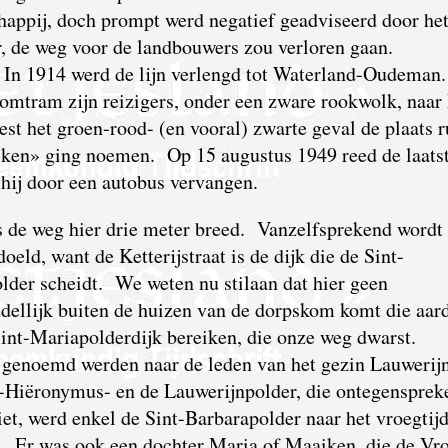
ppij, doch prompt werd negatief geadviseerd door he
, de weg voor de landbouwers zou verloren gaan.
. In 1914 werd de lijn verlengd tot Waterland-Oudeman
omtram zijn reizigers, onder een zware rookwolk, naar
st het groen-rood- (en vooral) zwarte geval de plaats 
lken» ging noemen. Op 15 augustus 1949 reed de laats
 hij door een autobus vervangen.
s de weg hier drie meter breed. Vanzelfsprekend wordt
eld, want de Ketterijstraat is de dijk die de Sint-
lder scheidt. We weten nu stilaan dat hier geen
dellijk buiten de huizen van de dorpskom komt die aar
 Sint-Mariapolderdijk bereiken, die onze weg dwarst.
s genoemd werden naar de leden van het gezin Lauwerij
-Hiëronymus- en de Lauwerijnpolder, die ontegenspreke
iet, werd enkel de Sint-Barbarapolder naar het vroegtij
. Er was ook een dochter Maria of Maaiken, die de Vr