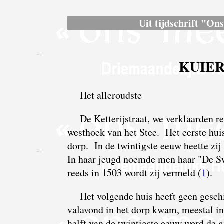
Uit tijdschrift "On
KUIER
Het alleroudste
De Ketterijstraat, we verklaarden r
westhoek van het Stee. Het eerste huis
dorp. In de twintigste eeuw heette zi
In
haar jeugd noemde men haar "De Sw
reeds in 1503 wordt zij vermeld (
1
).
Het volgende huis heeft geen geschie
valavond in het dorp kwam, meestal in
helft van de twintigste eeuw werd de 