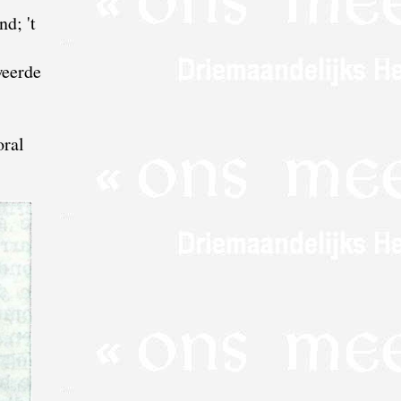
d; 't
weerde
oral