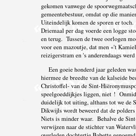
gekomen vanwege de spoorwegmaatscha
gemeentebestuur, omdat op die manier
Uiteindelijk komen de sporen er toch
Driemaal per dag voerde een logge sto
en terug. Tussen de twee oorlogen moe
voor een mazoutje, dat men «'t Kamie
reizigerstram en 's anderendaags werd
Een goeie honderd jaar geleden wa
hiermee de breedte van de kalseide bedo
Christoffel- van de Sint-Hiëronymuspo
speelgoeddijkjes liggen, niet ! Onmid
duidelijk tot uiting, althans tot we de
Dikwijls wordt beweerd dat de polder
Niets is minder waar. Behalve de Sint
verwijzen naar de stichter van Watervl
overleden dochtertje Babette genoemd