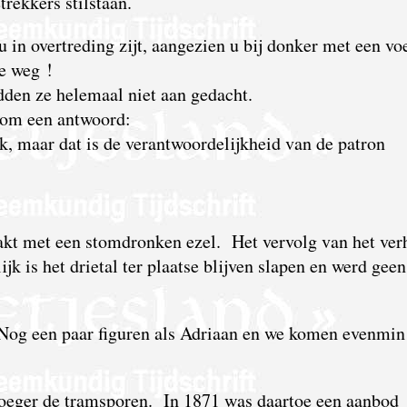
rekkers stilstaan.
in overtreding zijt, aangezien u bij donker met een vo
re weg !
den ze helemaal niet aan gedacht.
n om een antwoord:
k, maar dat is de verantwoordelijkheid van de patron
kt met een stomdronken ezel. Het vervolg van het ver
jk is het drietal ter plaatse blijven slapen en werd gee
Nog een paar figuren als Adriaan en we komen evenmin
roeger de tramsporen. In 1871 was daartoe een aanbod