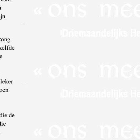
u
jn
rong
zelfde
e
e
bleker
Toen
die de
die
.