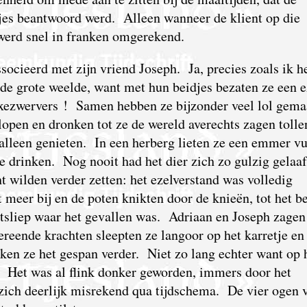
ltjes beantwoord werd. Alleen wanneer de klient op die
 werd snel in franken omgerekend.
ssocieerd met zijn vriend Joseph. Ja, precies zoals ik h
 de grote weelde, want met hun beidjes bezaten ze een e
luxezwervers ! Samen hebben ze bijzonder veel lol gem
lopen en dronken tot ze de wereld averechts zagen toll
lleen genieten. In een herberg lieten ze een emmer vu
 te drinken. Nog nooit had het dier zich zo gulzig gelaa
t wilden verder zetten: het ezelverstand was volledig
meer bij en de poten knikten door de knieën, tot het b
uitsliep waar het gevallen was. Adriaan en Joseph zagen
reende krachten sleepten ze langoor op het karretje en
kken ze het gespan verder. Niet zo lang echter want op
. Het was al flink donker geworden, immers door het
 zich deerlijk misrekend qua tijdschema. De vier ogen 