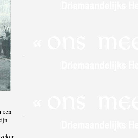
n een
ijn
 zeker