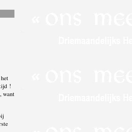
 het
tijd !
, want
ij
rste