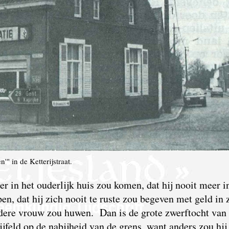
" in de Ketterijstraat.
er in het ouderlijk huis zou komen, dat hij nooit meer i
n, dat hij zich nooit te ruste zou begeven met geld in z
andere vrouw zou huwen. Dan is de grote zwerftocht van
feld op de nabijheid van de grens, want anders zou hij