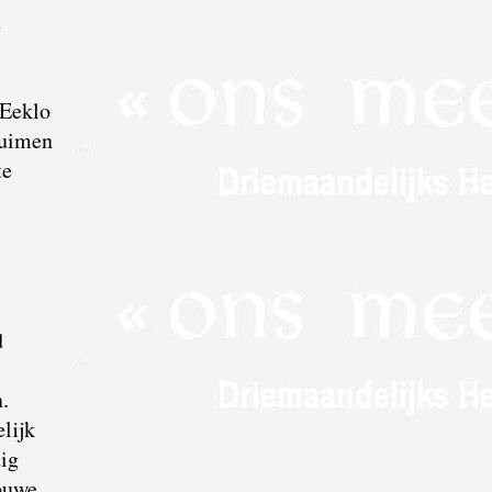
t
.
 Eeklo
ruimen
te
d
n.
lijk
dig
ouwe