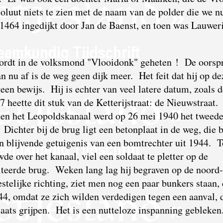
oluut niets te zien met de naam van de polder die we n
464 ingedijkt door Jan de Baenst, en toen was Lauweri
 wordt in de volksmond "Vlooidonk" geheten ! De oorsp
 nu af is de weg geen dijk meer. Het feit dat hij op de
een bewijs. Hij is echter van veel latere datum, zoals d
heette dit stuk van de Ketterijstraat: de Nieuwstraat.
en het Leopoldskanaal werd op 26 mei 1940 het tweed
 Dichter bij de brug ligt een betonplaat in de weg, die 
en blijvende getuigenis van een bomtrechter uit 1944. 
e over het kanaal, viel een soldaat te pletter op de
teerde brug. Weken lang lag hij begraven op de noord-
stelijke richting, ziet men nog een paar bunkers staan, 
 '44, omdat ze zich wilden verdedigen tegen een aanval, 
ats grijpen. Het is een nutteloze inspanning gebleken