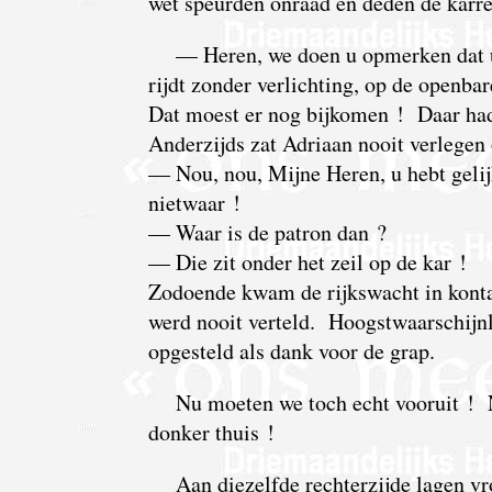
wet speurden onraad en deden de karret
— Heren, we doen u opmerken dat u 
rijdt zonder verlichting, op de openba
Dat moest er nog bijkomen ! Daar had
Anderzijds zat Adriaan nooit verlege
— Nou, nou, Mijne Heren, u hebt gelij
nietwaar !
— Waar is de patron dan ?
— Die zit onder het zeil op de kar !
Zodoende kwam de rijkswacht in konta
werd nooit verteld. Hoogstwaarschijnli
opgesteld als dank voor de grap.
Nu moeten we toch echt vooruit ! 
donker thuis !
Aan diezelfde rechterzijde lagen v