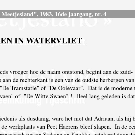
s Meetjesland", 1983, 16de jaargang, nr. 4
EN IN WATERVLIET
eeds vroeger hoe de naam ontstond, begint aan de zuid-
 aan de rechterkant is een van de oudste herbergen van
j "De Tramstatie" of "De Ooievaar". Dat is de moderne 
aen" of "De Witte Swaen" ! Heel lang geleden is dat
denis als dusdanig, ware het niet dat Adriaan, als hij b
 de werkplaats van Peet Haerens bleef slapen. In de ee
grensstreek tussen Stekene en Knokke, getekend door de