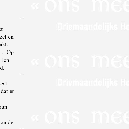
et
zel en
aakt.
en. Op
llen
fd.
eest
 dat er
 hun
van de