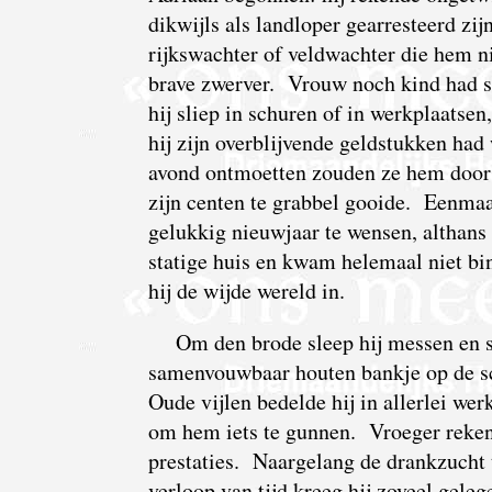
dikwijls als landloper gearresteerd zij
rijkswachter of veldwachter die hem n
brave zwerver. Vrouw noch kind had sc
hij sliep in schuren of in werkplaatse
hij zijn overblijvende geldstukken ha
avond ontmoetten zouden ze hem door r
zijn centen te grabbel gooide. Eenmaa
gelukkig nieuwjaar te wensen, althans
statige huis en kwam helemaal niet bi
hij de wijde wereld in.
Om den brode sleep hij messen en s
samenvouwbaar houten bankje op de s
Oude vijlen bedelde hij in allerlei we
om hem iets te gunnen. Vroeger rekende
prestaties. Naargelang de drankzucht
verloop van tijd kreeg hij zoveel geleg