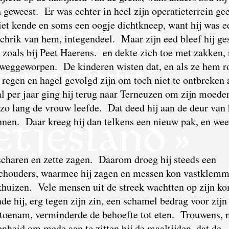
n geweest. Er was echter in heel zijn operatieterrein ge
iet kende en soms een oogje dichtkneep, want hij was e
hrik van hem, integendeel. Maar zijn eed bleef hij ge
n, zoals bij Peet Haerens. en dekte zich toe met zakken,
d weggeworpen. De kinderen wisten dat, en als ze hem r
egen en hagel gevolgd zijn om toch niet te ontbreken a
l per jaar ging hij terug naar Terneuzen om zijn moede
 zo lang de vrouw leefde. Dat deed hij aan de deur van 
nnen. Daar kreeg hij dan telkens een nieuw pak, en wee
charen en zette zagen. Daarom droeg hij steeds een
chouders, waarmee hij zagen en messen kon vastklem
rkhuizen. Vele mensen uit de streek wachtten op zijn k
 hij, erg tegen zijn zin, een schamel bedrag voor zijn
 toenam, verminderde de behoefte tot eten. Trouwens, 
enheid om mede aan te zitten bij de maaltijden, dat de