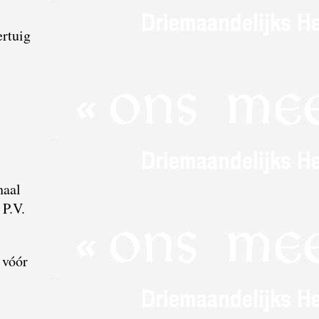
ertuig
haal
n P.V.
 vóór