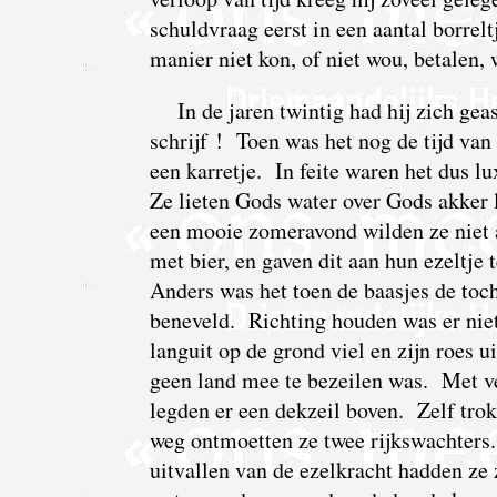
schuldvraag eerst in een aantal borre
manier niet kon, of niet wou, betalen,
In de jaren twintig had hij zich gea
schrijf ! Toen was het nog de tijd van
een karretje. In feite waren het dus 
Ze lieten Gods water over Gods akker 
een mooie zomeravond wilden ze niet a
met bier, en gaven dit aan hun ezeltje
Anders was het toen de baasjes de toch
beneveld. Richting houden was er niet 
languit op de grond viel en zijn roes 
geen land mee te bezeilen was. Met ve
legden er een dekzeil boven. Zelf tro
weg ontmoetten ze twee rijkswachters
uitvallen van de ezelkracht hadden ze