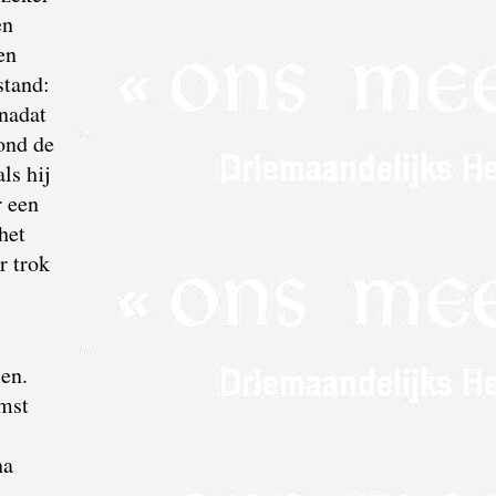
en
en
stand:
 nadat
ond de
ls hij
r een
het
r trok
men.
omst
na