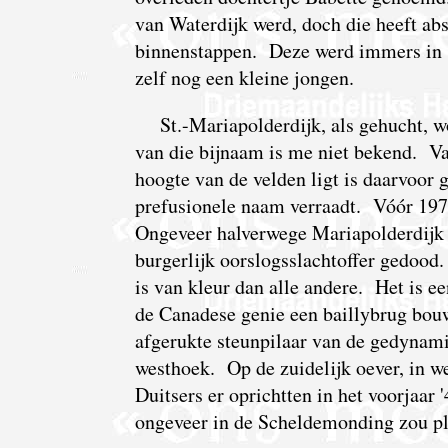
van Waterdijk werd, doch die heeft abs
binnenstappen. Deze werd immers in 1
zelf nog een kleine jongen.
St.-Mariapolderdijk, als gehucht,
van die bijnaam is me niet bekend. Van
hoogte van de velden ligt is daarvoor g
prefusionele naam verraadt. Vóór 1977 
Ongeveer halverwege Mariapolderdijk 
burgerlijk oorslogsslachtoffer gedood.
is van kleur dan alle andere. Het
is e
de Canadese genie een baillybrug bouwd
afgerukte steunpilaar van de gedynami
westhoek. Op de zuidelijk oever, in we
Duitsers er oprichtten in het voorjaar
ongeveer in de Scheldemonding zou pla