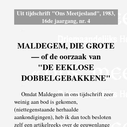
Uit tijdschrift "Ons Meetjesland", 1983,
16de jaargang, nr. 4
MALDEGEM, DIE GROTE
— of de oorzaak van
"DE EEKLOSE
DOBBELGEBAKKENE"
Omdat Maldegem in ons tijdschrift zeer
weinig aan bod is gekomen,
(niettegenstaande herhaalde
aankondigingen), heb ik dan toch besloten
zelf een artikelreeks over de eeuwenlange