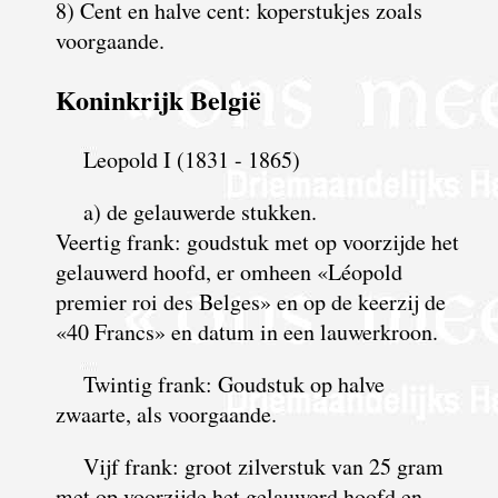
8) Cent en halve cent: koperstukjes zoals
voorgaande.
Koninkrijk België
Leopold I (1831 - 1865)
a) de gelauwerde stukken.
Veertig frank: goudstuk met op voorzijde het
gelauwerd hoofd, er omheen «Léopold
premier roi des Belges» en op de keerzij de
«40 Francs» en datum in een lauwerkroon.
Twintig frank: Goudstuk op halve
zwaarte, als voorgaande.
Vijf frank: groot zilverstuk van 25 gram
met op voorzijde het gelauwerd hoofd en