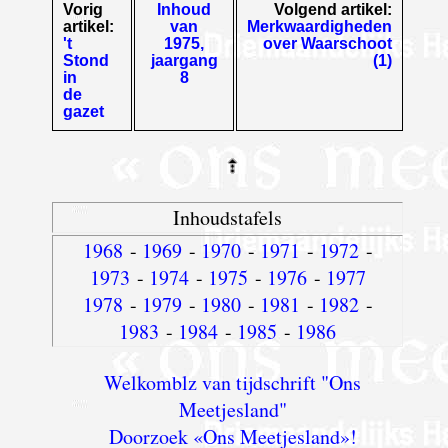
Vorig
Inhoud
Volgend artikel:
artikel:
van
Merkwaardigheden
't
1975,
over Waarschoot
Stond
jaargang
(1)
in
8
de
gazet
Inhoudstafels
1968
-
1969
-
1970
-
1971
-
1972
-
1973
-
1974
-
1975
-
1976
-
1977
1978
-
1979
-
1980
-
1981
-
1982
-
1983
-
1984
-
1985
-
1986
Welkomblz van tijdschrift "Ons
Meetjesland"
Doorzoek «Ons Meetjesland»!