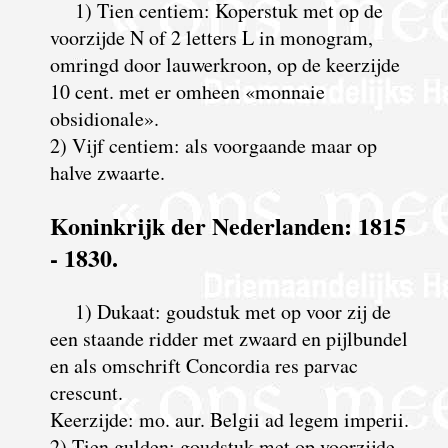
1) Tien centiem: Koperstuk met op de
voorzijde N of 2 letters L in monogram,
omringd door lauwerkroon, op de keerzijde
10 cent. met er omheen «monnaie
obsidionale».
2) Vijf centiem: als voorgaande maar op
halve zwaarte.
Koninkrijk der Nederlanden: 1815
- 1830.
1) Dukaat: goudstuk met op voor zij de
een staande ridder met zwaard en pijlbundel
en als omschrift Concordia res parvac
crescunt.
Keerzijde: mo. aur. Belgii ad legem imperii.
2) Tien gulden: goudstuk met op voorzijde